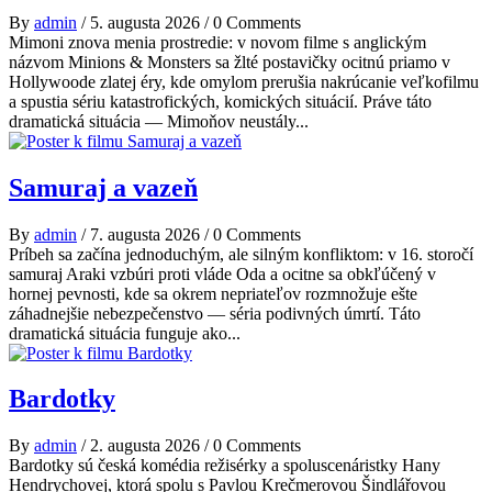
By
admin
/
5. augusta 2026
/
0 Comments
Mimoni znova menia prostredie: v novom filme s anglickým
názvom Minions & Monsters sa žlté postavičky ocitnú priamo v
Hollywoode zlatej éry, kde omylom prerušia nakrúcanie veľkofilmu
a spustia sériu katastrofických, komických situácií. Práve táto
dramatická situácia — Mimoňov neustály...
Samuraj a vazeň
By
admin
/
7. augusta 2026
/
0 Comments
Príbeh sa začína jednoduchým, ale silným konfliktom: v 16. storočí
samuraj Araki vzbúri proti vláde Oda a ocitne sa obkľúčený v
hornej pevnosti, kde sa okrem nepriateľov rozmnožuje ešte
záhadnejšie nebezpečenstvo — séria podivných úmrtí. Táto
dramatická situácia funguje ako...
Bardotky
By
admin
/
2. augusta 2026
/
0 Comments
Bardotky sú česká komédia režisérky a spoluscenáristky Hany
Hendrychovej, ktorá spolu s Pavlou Krečmerovou Šindlářovou