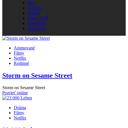
Deti
K-Zone
Seriály
Filmy 2026
Populárne
Najnovšie
Animované
Filmy
Netflix
Rodinné
Storm on Sesame Street
Storm on Sesame Street
Pozrieť online
Dráma
Filmy
Netflix