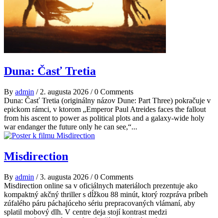
Duna: Časť Tretia
By
admin
/
2. augusta 2026
/
0 Comments
Duna: Časť Tretia (originálny názov Dune: Part Three) pokračuje v
epickom rámci, v ktorom „Emperor Paul Atreides faces the fallout
from his ascent to power as political plots and a galaxy-wide holy
war endanger the future only he can see,“...
Misdirection
By
admin
/
3. augusta 2026
/
0 Comments
Misdirection online sa v oficiálnych materiáloch prezentuje ako
kompaktný akčný thriller s dĺžkou 88 minút, ktorý rozpráva príbeh
zúfalého páru páchajúceho sériu prepracovaných vlámaní, aby
splatil mobový dlh. V centre deja stojí kontrast medzi