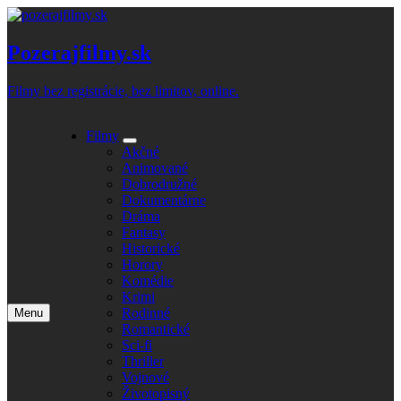
Skip
to
content
Pozerajfilmy.sk
Filmy bez registrácie, bez limitov, online.
Filmy
Expand
Akčné
submenu
Animované
Dobrodružné
Dokumentárne
Dráma
Fantasy
Historické
Horory
Komédie
Krimi
Rodinné
Menu
Open
Romantické
main
Sci-fi
menu
Thriller
Vojnové
Životopisný