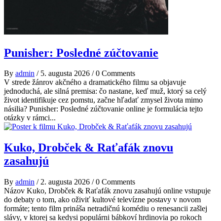
Punisher: Posledné zúčtovanie
By
admin
/
5. augusta 2026
/
0 Comments
V strede žánrov akčného a dramatického filmu sa objavuje
jednoduchá, ale silná premisa: čo nastane, keď muž, ktorý sa celý
život identifikuje cez pomstu, začne hľadať zmysel života mimo
násilia? Punisher: Posledné zúčtovanie online je formulácia tejto
otázky v rámci...
Kuko, Drobček & Raťafák znovu
zasahujú
By
admin
/
2. augusta 2026
/
0 Comments
Názov Kuko, Drobček & Raťafák znovu zasahujú online vstupuje
do debaty o tom, ako oživiť kultové televízne postavy v novom
formáte; tento film prináša netradičnú komédiu o renesancii zašlej
slávy, v ktorej sa kedysi populárni bábkoví hrdinovia po rokoch