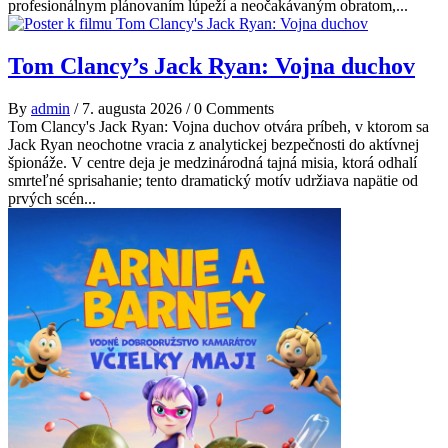
profesionálnym plánovaním lúpeží a neočakávaným obratom,...
Tom Clancy’s Jack Ryan: Vojna duchov
By
admin
/
7. augusta 2026
/
0 Comments
Tom Clancy's Jack Ryan: Vojna duchov otvára príbeh, v ktorom sa
Jack Ryan neochotne vracia z analytickej bezpečnosti do aktívnej
špionáže. V centre deja je medzinárodná tajná misia, ktorá odhalí
smrteľné sprisahanie; tento dramatický motív udržiava napätie od
prvých scén...