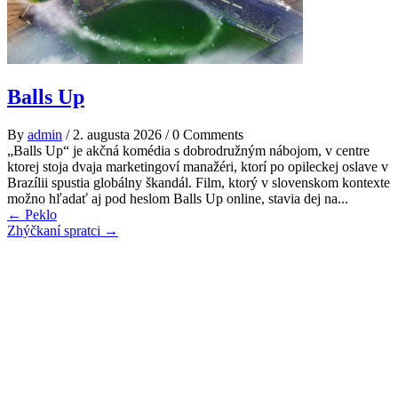
Balls Up
By
admin
/
2. augusta 2026
/
0 Comments
„Balls Up“ je akčná komédia s dobrodružným nábojom, v centre
ktorej stoja dvaja marketingoví manažéri, ktorí po opileckej oslave v
Brazílii spustia globálny škandál. Film, ktorý v slovenskom kontexte
možno hľadať aj pod heslom Balls Up online, stavia dej na...
Post
←
Peklo
Zhýčkaní spratci
→
navigation