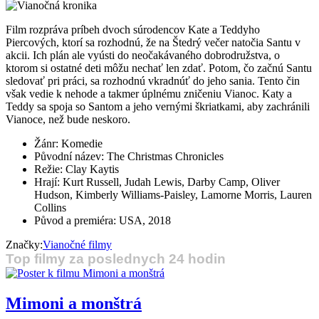
Film rozpráva príbeh dvoch súrodencov Kate a Teddyho
Piercových, ktorí sa rozhodnú, že na Štedrý večer natočia Santu v
akcii. Ich plán ale vyústi do neočakávaného dobrodružstva, o
ktorom si ostatné deti môžu nechať len zdať. Potom, čo začnú Santu
sledovať pri práci, sa rozhodnú vkradnúť do jeho sania. Tento čin
však vedie k nehode a takmer úplnému zničeniu Vianoc. Katy a
Teddy sa spoja so Santom a jeho vernými škriatkami, aby zachránili
Vianoce, než bude neskoro.
Žánr: Komedie
Původní název: The Christmas Chronicles
Režie: Clay Kaytis
Hrají: Kurt Russell, Judah Lewis, Darby Camp, Oliver
Hudson, Kimberly Williams-Paisley, Lamorne Morris, Lauren
Collins
Původ a premiéra: USA, 2018
Značky:
Vianočné filmy
Top filmy za poslednych 24 hodin
Mimoni a monštrá