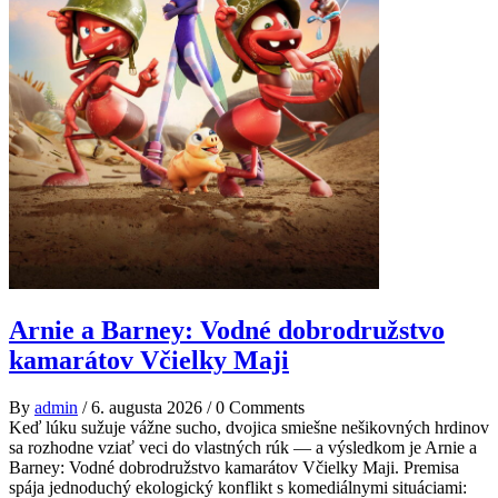
Arnie a Barney: Vodné dobrodružstvo
kamarátov Včielky Maji
By
admin
/
6. augusta 2026
/
0 Comments
Keď lúku sužuje vážne sucho, dvojica smiešne nešikovných hrdinov
sa rozhodne vziať veci do vlastných rúk — a výsledkom je Arnie a
Barney: Vodné dobrodružstvo kamarátov Včielky Maji. Premisa
spája jednoduchý ekologický konflikt s komediálnymi situáciami: