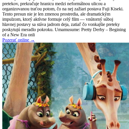
pretekov, prekračuje hranicu medzi neformálnou ulicou a
organizovanou traťou potom, čo na nej zažiari postava Fuji Kiseki.
Tento presun nie je len zmenou prostredia, ale dramatickým
impulzom, ktorý aktívne formuje celý film — vnútorný súboj
hlavnej postavy sa stáva jadrom deja, zatiaľ čo vonkajšie preteky
poskytujú meradlo pokroku. Umamusume: Pretty Derby – Begining
of a New Era onli
Pozerať online →