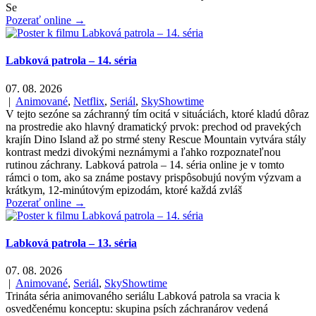
Se
Pozerať online →
Labková patrola – 14. séria
07. 08. 2026
|
Animované
,
Netflix
,
Seriál
,
SkyShowtime
V tejto sezóne sa záchranný tím ocitá v situáciách, ktoré kladú dôraz
na prostredie ako hlavný dramatický prvok: prechod od pravekých
krajín Dino Island až po strmé steny Rescue Mountain vytvára stály
kontrast medzi divokými neznámymi a ľahko rozpoznateľnou
rutinou záchrany. Labková patrola – 14. séria online je v tomto
rámci o tom, ako sa známe postavy prispôsobujú novým výzvam a
krátkym, 12-minútovým epizodám, ktoré každá zvláš
Pozerať online →
Labková patrola – 13. séria
07. 08. 2026
|
Animované
,
Seriál
,
SkyShowtime
Trináta séria animovaného seriálu Labková patrola sa vracia k
osvedčenému konceptu: skupina psích záchranárov vedená