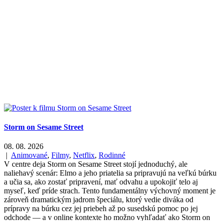
Storm on Sesame Street
08. 08. 2026
|
Animované
,
Filmy
,
Netflix
,
Rodinné
V centre deja Storm on Sesame Street stojí jednoduchý, ale
naliehavý scenár: Elmo a jeho priatelia sa pripravujú na veľkú búrku
a učia sa, ako zostať pripravení, mať odvahu a upokojiť telo aj
myseľ, keď príde strach. Tento fundamentálny výchovný moment je
zároveň dramatickým jadrom špeciálu, ktorý vedie diváka od
prípravy na búrku cez jej priebeh až po susedskú pomoc po jej
odchode — a v online kontexte ho možno vyhľadať ako Storm on