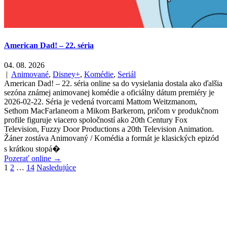
American Dad! – 22. séria
04. 08. 2026
|
Animované
,
Disney+
,
Komédie
,
Seriál
American Dad! – 22. séria online sa do vysielania dostala ako ďalšia
sezóna známej animovanej komédie a oficiálny dátum premiéry je
2026-02-22. Séria je vedená tvorcami Mattom Weitzmanom,
Sethom MacFarlaneom a Mikom Barkerom, pričom v produkčnom
profile figuruje viacero spoločností ako 20th Century Fox
Television, Fuzzy Door Productions a 20th Television Animation.
Žáner zostáva Animovaný / Komédia a formát je klasických epizód
s krátkou stopá�
Pozerať online →
Stránkovanie
1
2
…
14
Nasledujúce
príspevkov