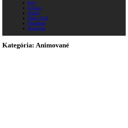
Deti
K-Zone
Seriály
Filmy 2026
Populárne
Najnovšie
Kategória:
Animované