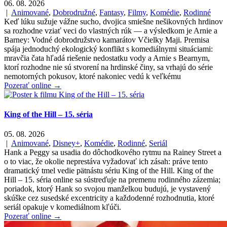
06. 08. 2026
|
Animované
,
Dobrodružné
,
Fantasy
,
Filmy
,
Komédie
,
Rodinné
Keď lúku sužuje vážne sucho, dvojica smiešne nešikovných hrdinov
sa rozhodne vziať veci do vlastných rúk — a výsledkom je Arnie a
Barney: Vodné dobrodružstvo kamarátov Včielky Maji. Premisa
spája jednoduchý ekologický konflikt s komediálnymi situáciami:
mravčia čata hľadá riešenie nedostatku vody a Arnie s Bearnym,
ktorí rozhodne nie sú stvorení na hrdinské činy, sa vrhajú do série
nemotorných pokusov, ktoré nakoniec vedú k veľkému
Pozerať online →
King of the Hill – 15. séria
05. 08. 2026
|
Animované
,
Disney+
,
Komédie
,
Rodinné
,
Seriál
Hank a Peggy sa usadia do dôchodkového rytmu na Rainey Street a
o to viac, že okolie neprestáva vyžadovať ich zásah: práve tento
dramatický tmel vedie pätnástu sériu King of the Hill. King of the
Hill – 15. séria online sa sústreďuje na premenu rodinného zázemia;
poriadok, ktorý Hank so svojou manželkou budujú, je vystavený
skúške cez susedské excentricity a každodenné rozhodnutia, ktoré
seriál opakuje v komediálnom kľúči.
Pozerať online →