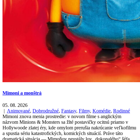
Mimoni a monštrá
05. 08. 2026
|
Animované
,
Dobrodružné
,
Fantasy
,
Filmy
,
Komédie
,
Rodinné
Mimoni znova menia prostredie: v novom filme s anglickým
názvom Minions & Monsters sa žlté postavičky ocitnú priamo v
Hollywoode zlatej éry, kde omylom prerušia nakrúcanie veľkofilmu
a spustia sériu katastrofických, komických situácií. Práve táto
dramatická situácia — Mimoňov neustály lov „dokonalého“ šéfa,