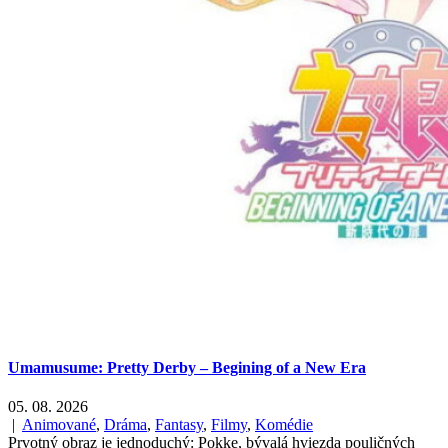
Umamusume: Pretty Derby – Begining of a New Era
05. 08. 2026
|
Animované
,
Dráma
,
Fantasy
,
Filmy
,
Komédie
Prvotný obraz je jednoduchý: Pokke, bývalá hviezda pouličných