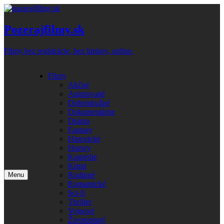
Skip
to
content
Pozerajfilmy.sk
Filmy bez registrácie, bez limitov, online.
Filmy
Akčné
Animované
Dobrodružné
Dokumentárne
Dráma
Fantasy
Historické
Horory
Komédie
Krimi
Rodinné
Menu
Romantické
Sci-fi
Thriller
Vojnové
Životopisný