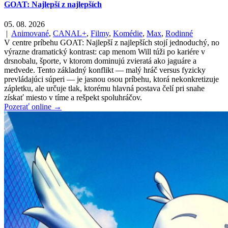
GOAT: Najlepší z najlepších
05. 08. 2026
|
Animované
,
CANAL+
,
Filmy
,
Komédie
,
Max
,
Rodinné
V centre príbehu GOAT: Najlepší z najlepších stojí jednoduchý, no
výrazne dramatický kontrast: cap menom Will túži po kariére v
drsnobalu, športe, v ktorom dominujú zvieratá ako jaguáre a
medvede. Tento základný konflikt — malý hráč versus fyzicky
prevládajúci súperi — je jasnou osou príbehu, ktorá nekonkretizuje
zápletku, ale určuje tlak, ktorému hlavná postava čelí pri snahe
získať miesto v tíme a rešpekt spoluhráčov.
Pozerať online →