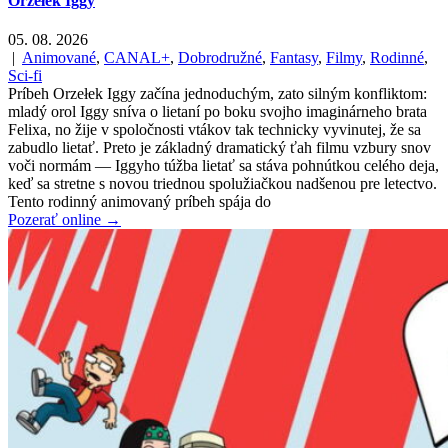
Orzełek Iggy
05. 08. 2026
|
Animované
,
CANAL+
,
Dobrodružné
,
Fantasy
,
Filmy
,
Rodinné
,
Sci-fi
Príbeh Orzełek Iggy začína jednoduchým, zato silným konfliktom:
mladý orol Iggy sníva o lietaní po boku svojho imaginárneho brata
Felixa, no žije v spoločnosti vtákov tak technicky vyvinutej, že sa
zabudlo lietať. Preto je základný dramatický ťah filmu vzbury snov
voči normám — Iggyho túžba lietať sa stáva pohnútkou celého deja,
keď sa stretne s novou triednou spolužiačkou nadšenou pre letectvo.
Tento rodinný animovaný príbeh spája do
Pozerať online →