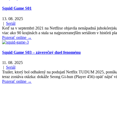
Squid Game S01
13. 08. 2025
|
Seriál
Keď sa v septembri 2021 na Netflixe objavila nenápadná juhokórejská
viac ako 90 krajinách a stala sa najpozeranejším seriálom v histórii
Pozerať online →
Squid Game S03 – záverečný duel fenoménu
11. 08. 2025
|
Seriál
Trailer, ktorý bol odhalený na podujatí Netflix TUDUM 2025, ponúka n
teraz zostáva otázka: dokáže Seong Gi-hun (Player 456) opäť nájsť vie
Pozerať online →