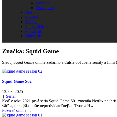
Vojnové
Životopisný
Deti
K-Zone
Seriály
Filmy 2026
Populárne
Najnovšie
Značka:
Squid Game
Sleduj
Squid Game
online zadarmo a ďalšie obľúbené seriály a filmy!
Squid Game S02
13. 08. 2025
|
Seriál
Keď v roku 2021 prvá séria Squid Game S01 zmenila Netflix na ihrisk
väčšia, drsnejšia a ešte nepredvídateľnejšia. Tvorca Hw
Pozerať online →