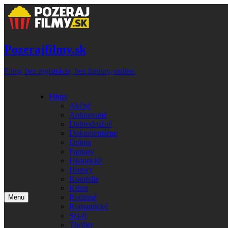
Skip
to
content
Pozerajfilmy.sk
Filmy bez registrácie, bez limitov, online.
Filmy
Akčné
Animované
Dobrodružné
Dokumentárne
Dráma
Fantasy
Historické
Horory
Komédie
Krimi
Rodinné
Menu
Romantické
Sci-fi
Thriller