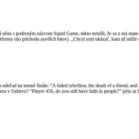
 séria s podivným názvom Squid Game, nikto netušil, že sa z nej stane
 platformy (do príchodu novších hitov). „Chcel som ukázať, kam až môže
áhľad na temné finále: “A failed rebellion, the death of a friend, and
ru v ľudstvo? “Player 456, do you still have faith in people?” pýta sa 