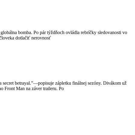
 globálna bomba. Po pár týždňoch ovládla rebríčky sledovanosti vo
 človeka dotlačiť nerovnosť
 a secret betrayal.”—popisuje zápletku finálnej sezóny. Divákom už
ho Front Man na záver traileru. Po