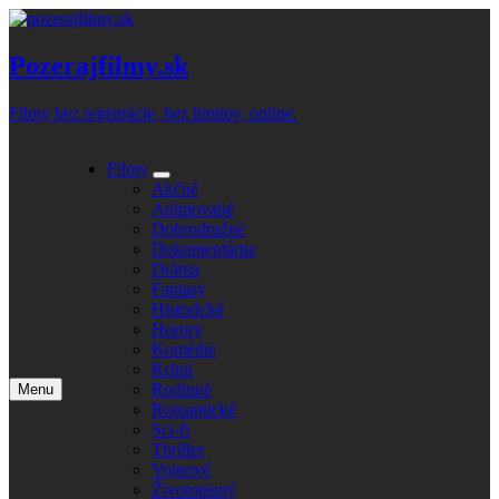
Skip
to
content
Pozerajfilmy.sk
Filmy bez registrácie, bez limitov, online.
Filmy
Expand
Akčné
submenu
Animované
Dobrodružné
Dokumentárne
Dráma
Fantasy
Historické
Horory
Komédie
Krimi
Rodinné
Menu
Open
Romantické
main
Sci-fi
menu
Thriller
Vojnové
Životopisný