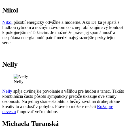
Nikol
Nikol
pôsobí energicky odvážne a moderne. Ako DJ-ka je spätá s
hudbou rytmom a nočným životom čo z nej robí zaujímavý kontrast
k pokojnejším súťažiacim. Je možné že práve jej spontánnosť a
nespútaná energia budú patriť medzi najvýraznejšie prvky tejto
série.
Nelly
Nelly
Nelly
spája civilnejšie povolanie s vášňou pre hudbu a tanec. Takáto
kombinácia často pôsobí sympaticky pretože ukazuje dve strany
osobnosti. Na jednej strane stabilitu a bežný život na druhej strane
kreativitu a radosť z pohybu. Práve to môže v relácii
Ruža pre
nevestu
fungovať veľmi dobre.
Michaela Turanská