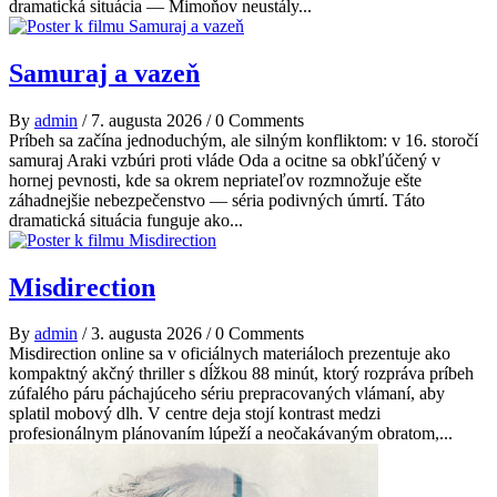
dramatická situácia — Mimoňov neustály...
Samuraj a vazeň
By
admin
/
7. augusta 2026
/
0 Comments
Príbeh sa začína jednoduchým, ale silným konfliktom: v 16. storočí
samuraj Araki vzbúri proti vláde Oda a ocitne sa obkľúčený v
hornej pevnosti, kde sa okrem nepriateľov rozmnožuje ešte
záhadnejšie nebezpečenstvo — séria podivných úmrtí. Táto
dramatická situácia funguje ako...
Misdirection
By
admin
/
3. augusta 2026
/
0 Comments
Misdirection online sa v oficiálnych materiáloch prezentuje ako
kompaktný akčný thriller s dĺžkou 88 minút, ktorý rozpráva príbeh
zúfalého páru páchajúceho sériu prepracovaných vlámaní, aby
splatil mobový dlh. V centre deja stojí kontrast medzi
profesionálnym plánovaním lúpeží a neočakávaným obratom,...