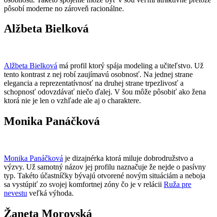
pôsobí moderne no zároveň racionálne.
Alžbeta Bielková
Alžbeta Bielková
má profil ktorý spája modeling a učiteľstvo. Už
tento kontrast z nej robí zaujímavú osobnosť. Na jednej strane
elegancia a reprezentatívnosť na druhej strane trpezlivosť a
schopnosť odovzdávať niečo ďalej. V šou môže pôsobiť ako žena
ktorá nie je len o vzhľade ale aj o charaktere.
Monika Panáčková
Monika Panáčková
je dizajnérka ktorá miluje dobrodružstvo a
výzvy. Už samotný názov jej profilu naznačuje že nejde o pasívny
typ. Takéto účastníčky bývajú otvorené novým situáciám a neboja
sa vystúpiť zo svojej komfortnej zóny čo je v relácii
Ruža pre
nevestu
veľká výhoda.
Žaneta Morovská