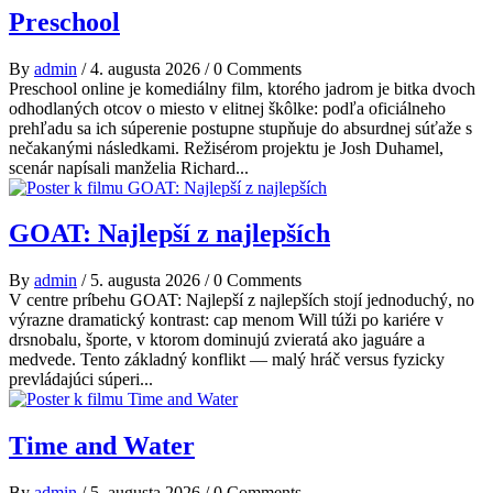
Preschool
By
admin
/
4. augusta 2026
/
0 Comments
Preschool online je komediálny film, ktorého jadrom je bitka dvoch
odhodlaných otcov o miesto v elitnej škôlke: podľa oficiálneho
prehľadu sa ich súperenie postupne stupňuje do absurdnej súťaže s
nečakanými následkami. Režisérom projektu je Josh Duhamel,
scenár napísali manželia Richard...
GOAT: Najlepší z najlepších
By
admin
/
5. augusta 2026
/
0 Comments
V centre príbehu GOAT: Najlepší z najlepších stojí jednoduchý, no
výrazne dramatický kontrast: cap menom Will túži po kariére v
drsnobalu, športe, v ktorom dominujú zvieratá ako jaguáre a
medvede. Tento základný konflikt — malý hráč versus fyzicky
prevládajúci súperi...
Time and Water
By
admin
/
5. augusta 2026
/
0 Comments