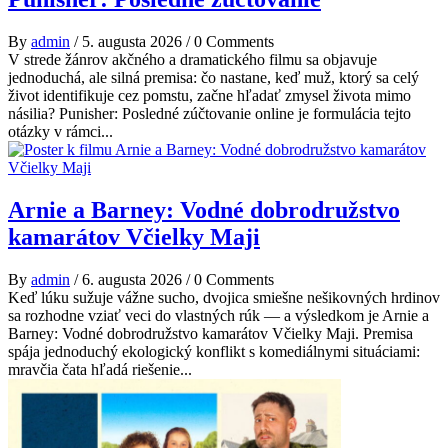
By
admin
/
5. augusta 2026
/
0 Comments
V strede žánrov akčného a dramatického filmu sa objavuje
jednoduchá, ale silná premisa: čo nastane, keď muž, ktorý sa celý
život identifikuje cez pomstu, začne hľadať zmysel života mimo
násilia? Punisher: Posledné zúčtovanie online je formulácia tejto
otázky v rámci...
Arnie a Barney: Vodné dobrodružstvo
kamarátov Včielky Maji
By
admin
/
6. augusta 2026
/
0 Comments
Keď lúku sužuje vážne sucho, dvojica smiešne nešikovných hrdinov
sa rozhodne vziať veci do vlastných rúk — a výsledkom je Arnie a
Barney: Vodné dobrodružstvo kamarátov Včielky Maji. Premisa
spája jednoduchý ekologický konflikt s komediálnymi situáciami:
mravčia čata hľadá riešenie...