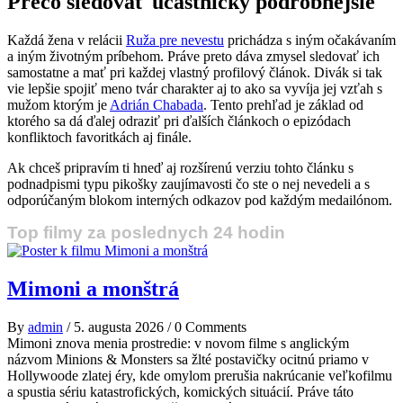
Prečo sledovať účastníčky podrobnejšie
Každá žena v relácii
Ruža pre nevestu
prichádza s iným očakávaním
a iným životným príbehom. Práve preto dáva zmysel sledovať ich
samostatne a mať pri každej vlastný profilový článok. Divák si tak
vie lepšie spojiť meno tvár charakter aj to ako sa vyvíja jej vzťah s
mužom ktorým je
Adrián Chabada
. Tento prehľad je základ od
ktorého sa dá ďalej odraziť pri ďalších článkoch o epizódach
konfliktoch favoritkách aj finále.
Ak chceš pripravím ti hneď aj rozšírenú verziu tohto článku s
podnadpismi typu pikošky zaujímavosti čo ste o nej nevedeli a s
odporúčaným blokom interných odkazov pod každým medailónom.
Top filmy za poslednych 24 hodin
Mimoni a monštrá
By
admin
/
5. augusta 2026
/
0 Comments
Mimoni znova menia prostredie: v novom filme s anglickým
názvom Minions & Monsters sa žlté postavičky ocitnú priamo v
Hollywoode zlatej éry, kde omylom prerušia nakrúcanie veľkofilmu
a spustia sériu katastrofických, komických situácií. Práve táto