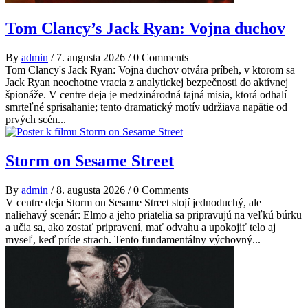
Tom Clancy’s Jack Ryan: Vojna duchov
By
admin
/
7. augusta 2026
/
0 Comments
Tom Clancy's Jack Ryan: Vojna duchov otvára príbeh, v ktorom sa
Jack Ryan neochotne vracia z analytickej bezpečnosti do aktívnej
špionáže. V centre deja je medzinárodná tajná misia, ktorá odhalí
smrteľné sprisahanie; tento dramatický motív udržiava napätie od
prvých scén...
Storm on Sesame Street
By
admin
/
8. augusta 2026
/
0 Comments
V centre deja Storm on Sesame Street stojí jednoduchý, ale
naliehavý scenár: Elmo a jeho priatelia sa pripravujú na veľkú búrku
a učia sa, ako zostať pripravení, mať odvahu a upokojiť telo aj
myseľ, keď príde strach. Tento fundamentálny výchovný...