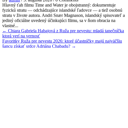
Hlavný ťah filmu Time and Water je obojstranný: dokumentuje
fyzickú stratu — odchádzajúce islandské ľadovce — a tiež osobnú
stratu v živote autora. Andri Snær Magnason, islandský spisovateľ a
jediný oficiálne uvedený účinkujúci filmu, sa v ňom obracia na
vlastné...
Post
←
Chiara Gabriela Habajová z Ruža pre nevestu: mladá tanečníčka
ktorá verí na vernosť
navigation
Favoritky Ruža pre nevestu 2026: ktoré účastníčky majú najväčšiu
šancu získať srdce Adriána Chabadu?
→