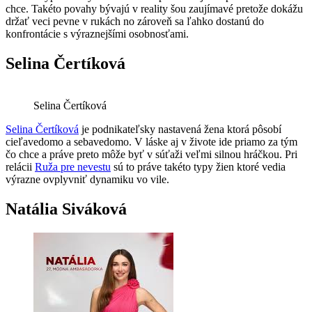
chce. Takéto povahy bývajú v reality šou zaujímavé pretože dokážu
držať veci pevne v rukách no zároveň sa ľahko dostanú do
konfrontácie s výraznejšími osobnosťami.
Selina Čertíková
Selina Čertíková
Selina Čertíková
je podnikateľsky nastavená žena ktorá pôsobí
cieľavedomo a sebavedomo. V láske aj v živote ide priamo za tým
čo chce a práve preto môže byť v súťaži veľmi silnou hráčkou. Pri
relácii
Ruža pre nevestu
sú to práve takéto typy žien ktoré vedia
výrazne ovplyvniť dynamiku vo vile.
Natália Siváková