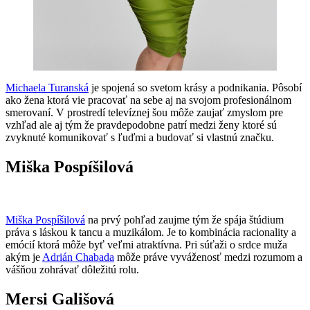
Michaela Turanská
je spojená so svetom krásy a podnikania. Pôsobí
ako žena ktorá vie pracovať na sebe aj na svojom profesionálnom
smerovaní. V prostredí televíznej šou môže zaujať zmyslom pre
vzhľad ale aj tým že pravdepodobne patrí medzi ženy ktoré sú
zvyknuté komunikovať s ľuďmi a budovať si vlastnú značku.
Miška Pospíšilová
Miška Pospíšilová
na prvý pohľad zaujme tým že spája štúdium
práva s láskou k tancu a muzikálom. Je to kombinácia racionality a
emócií ktorá môže byť veľmi atraktívna. Pri súťaži o srdce muža
akým je
Adrián Chabada
môže práve vyváženosť medzi rozumom a
vášňou zohrávať dôležitú rolu.
Mersi Gališová