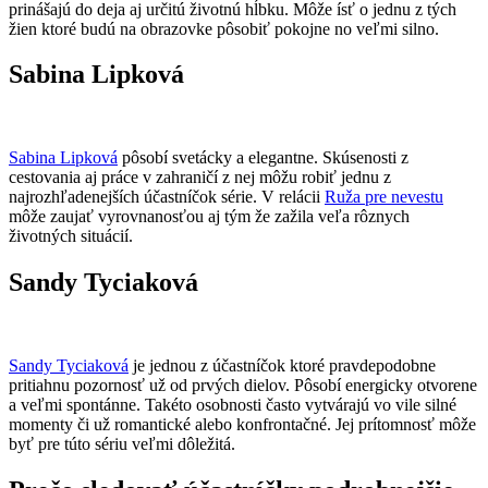
prinášajú do deja aj určitú životnú hĺbku. Môže ísť o jednu z tých
žien ktoré budú na obrazovke pôsobiť pokojne no veľmi silno.
Sabina Lipková
Sabina Lipková
pôsobí svetácky a elegantne. Skúsenosti z
cestovania aj práce v zahraničí z nej môžu robiť jednu z
najrozhľadenejších účastníčok série. V relácii
Ruža pre nevestu
môže zaujať vyrovnanosťou aj tým že zažila veľa rôznych
životných situácií.
Sandy Tyciaková
Sandy Tyciaková
je jednou z účastníčok ktoré pravdepodobne
pritiahnu pozornosť už od prvých dielov. Pôsobí energicky otvorene
a veľmi spontánne. Takéto osobnosti často vytvárajú vo vile silné
momenty či už romantické alebo konfrontačné. Jej prítomnosť môže
byť pre túto sériu veľmi dôležitá.