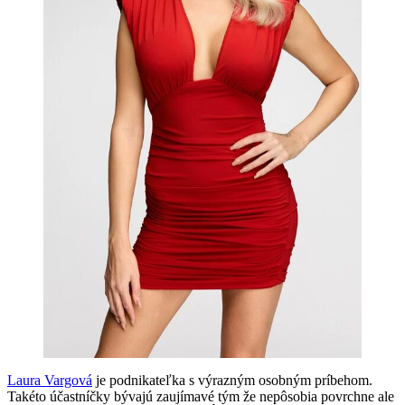
Laura Vargová
je podnikateľka s výrazným osobným príbehom.
Takéto účastníčky bývajú zaujímavé tým že nepôsobia povrchne ale