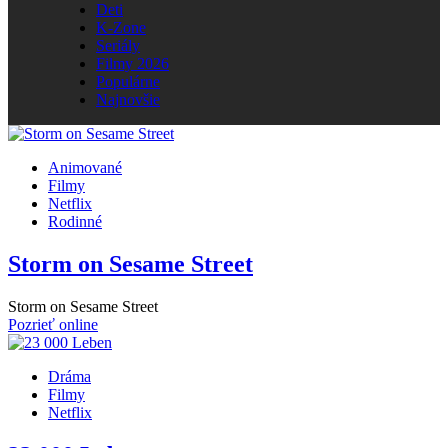
Deti
K-Zone
Seriály
Filmy 2026
Populárne
Najnovšie
Animované
Filmy
Netflix
Rodinné
Storm on Sesame Street
Storm on Sesame Street
Pozrieť online
Dráma
Filmy
Netflix