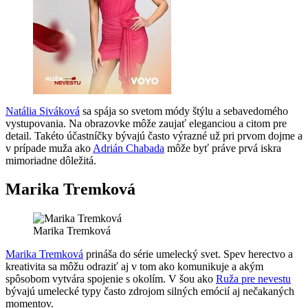
Natália Siváková
sa spája so svetom módy štýlu a sebavedomého
vystupovania. Na obrazovke môže zaujať eleganciou a citom pre
detail. Takéto účastníčky bývajú často výrazné už pri prvom dojme a
v prípade muža ako
Adrián Chabada
môže byť práve prvá iskra
mimoriadne dôležitá.
Marika Tremková
Marika Tremková
Marika Tremková
prináša do série umelecký svet. Spev herectvo a
kreativita sa môžu odraziť aj v tom ako komunikuje a akým
spôsobom vytvára spojenie s okolím. V šou ako
Ruža pre nevestu
bývajú umelecké typy často zdrojom silných emócií aj nečakaných
momentov.