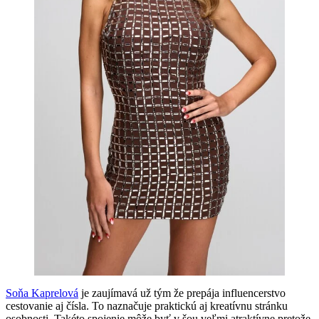
Soňa Kaprelová
je zaujímavá už tým že prepája influencerstvo
cestovanie aj čísla. To naznačuje praktickú aj kreatívnu stránku
osobnosti. Takéto spojenie môže byť v šou veľmi atraktívne pretože