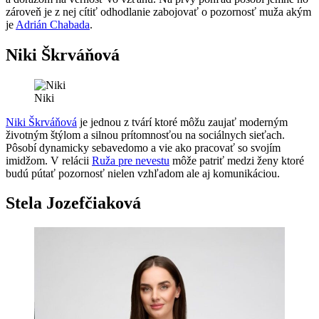
zároveň je z nej cítiť odhodlanie zabojovať o pozornosť muža akým
je
Adrián Chabada
.
Niki Škrváňová
Niki
Niki Škrváňová
je jednou z tvárí ktoré môžu zaujať moderným
životným štýlom a silnou prítomnosťou na sociálnych sieťach.
Pôsobí dynamicky sebavedomo a vie ako pracovať so svojím
imidžom. V relácii
Ruža pre nevestu
môže patriť medzi ženy ktoré
budú pútať pozornosť nielen vzhľadom ale aj komunikáciou.
Stela Jozefčiaková