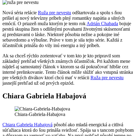
Nová séria relácie
Ruža pre nevestu
odštartovala a spolu s ňou
prišiel aj nový televízny príbeh plný romantiky napätia a silných
emócií. O priazeň muža ktorým je tento rok
Adrián Chabada
bojuje
pestrá skupina žien s odlišnými povahami životnými skúsenosťami
aj predstavami o láske. Niektoré pôsobia nežne a pokojne iné
sebavedomo a výbušne. Práve v tom je sila tejto série. Každá z
účastníčok prináša do vily inú energiu a iný príbeh.
Ak sa chceš rýchlo zorientovať v tom kto je kto pripravil som
základný prehľad všetkých známych účastníčok. Pri každom mene
nájdeš aj samostatný článok v ktorom sa dá pokračovať hlbšie cez
interné prelinkovanie. Tento článok môže slúžiť ako vstupná stránka
pre všetkých divákov ktorí chcú mať v relácii
Ruža pre nevestu
jasnejší prehľad už od prvých epizód.
Chiara Gabriela Habajová
Chiara-Gabriela-Habajova
Chiara Gabriela Habajová
pôsobí ako mladá energická a citlivá
súťažiaca ktorá do šou prináša sviežosť. Spája sa s tancom pohybom
a dôrazom na vernosť vo vzťahu. Na prvý pohľad pôsobí jemne no