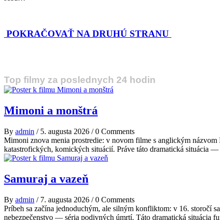
POKRAČOVAŤ NA DRUHÚ STRANU
Top filmy za poslednych 24 hodin
Mimoni a monštrá
By
admin
/
5. augusta 2026
/
0 Comments
Mimoni znova menia prostredie: v novom filme s anglickým názvom Mi
katastrofických, komických situácií. Práve táto dramatická situácia 
Samuraj a vazeň
By
admin
/
7. augusta 2026
/
0 Comments
Príbeh sa začína jednoduchým, ale silným konfliktom: v 16. storočí s
nebezpečenstvo — séria podivných úmrtí. Táto dramatická situácia fu