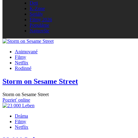
Deti
K-Zone
Seriály
Filmy 2026
Populárne
Najnovšie
Animované
Filmy
Netflix
Rodinné
Storm on Sesame Street
Storm on Sesame Street
Pozrieť online
Dráma
Filmy
Netflix