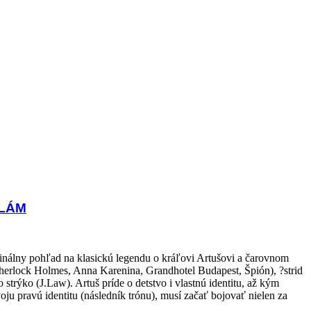
KLÁM
ginálny pohľad na klasickú legendu o kráľovi Artušovi a čarovnom
erlock Holmes, Anna Karenina, Grandhotel Budapest, Špión), ?strid
rýko (J.Law). Artuš príde o detstvo i vlastnú identitu, až kým
u pravú identitu (následník trónu), musí začať bojovať nielen za