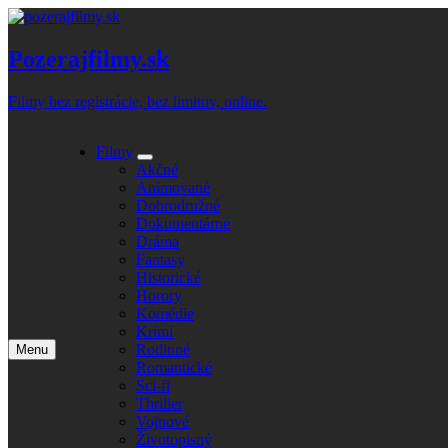
Skip
to
content
Pozerajfilmy.sk
Filmy bez registrácie, bez limitov, online.
Filmy
Expand
Akčné
submenu
Animované
Dobrodružné
Dokumentárne
Dráma
Fantasy
Historické
Horory
Komédie
Krimi
Rodinné
Menu
Open
Romantické
main
Sci-fi
menu
Thriller
Vojnové
Životopisný