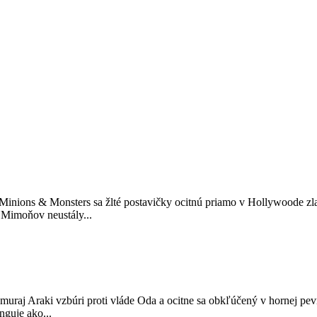
nions & Monsters sa žlté postavičky ocitnú priamo v Hollywoode zlate
— Mimoňov neustály...
amuraj Araki vzbúri proti vláde Oda a ocitne sa obkľúčený v hornej pe
nguje ako...