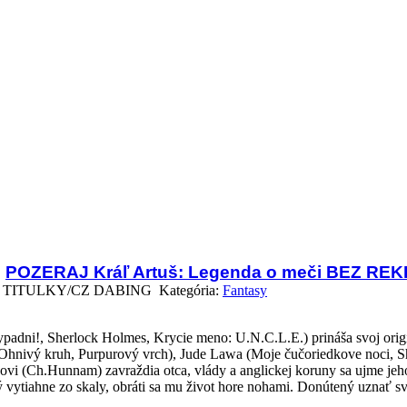
POZERAJ Kráľ Artuš: Legenda o meči BEZ RE
TITULKY/CZ DABING Kategória:
Fantasy
vypadni!, Sherlock Holmes, Krycie meno: U.N.C.L.E.) prináša svoj ori
hnivý kruh, Purpurový vrch), Jude Lawa (Moje čučoriedkove noci, Sh
(Ch.Hunnam) zavraždia otca, vlády a anglickej koruny sa ujme jeho st
ytiahne zo skaly, obráti sa mu život hore nohami. Donútený uznať svoj