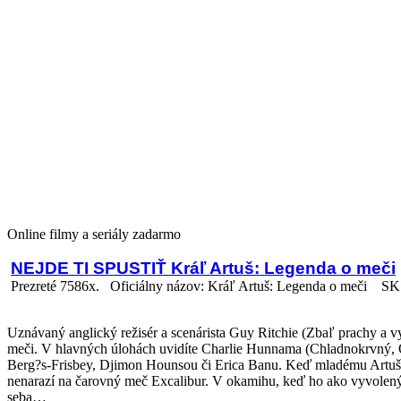
Online filmy a seriály zadarmo
NEJDE TI SPUSTIŤ Kráľ Artuš: Legenda o meči
Prezreté 7586x.
Oficiálny názov: Kráľ Artuš: Legenda o meči
SK 
Uznávaný anglický režisér a scenárista Guy Ritchie (Zbaľ prachy a 
meči. V hlavných úlohách uvidíte Charlie Hunnama (Chladnokrvný, O
Berg?s-Frisbey, Djimon Hounsou či Erica Banu. Keď mladému Artušovi 
nenarazí na čarovný meč Excalibur. V okamihu, keď ho ako vyvolený v
seba…