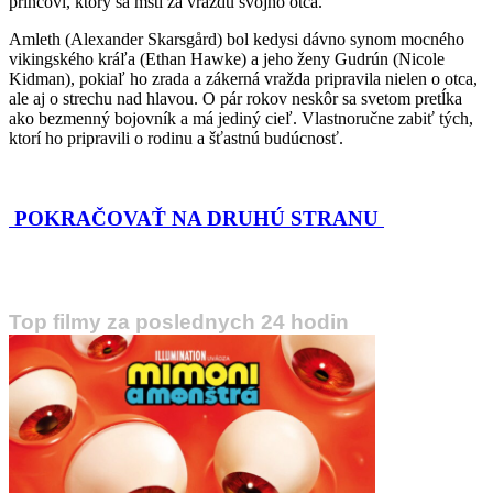
princovi, ktorý sa mstí za vraždu svojho otca.
Amleth (Alexander Skarsgård) bol kedysi dávno synom mocného
vikingského kráľa (Ethan Hawke) a jeho ženy Gudrún (Nicole
Kidman), pokiaľ ho zrada a zákerná vražda pripravila nielen o otca,
ale aj o strechu nad hlavou. O pár rokov neskôr sa svetom pretĺka
ako bezmenný bojovník a má jediný cieľ. Vlastnoručne zabiť tých,
ktorí ho pripravili o rodinu a šťastnú budúcnosť.
POKRAČOVAŤ NA DRUHÚ STRANU
Top filmy za poslednych 24 hodin