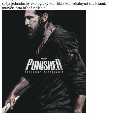
spája jednoduchý ekologický konflikt s komediálnymi situáciami:
mravčia čata hľadá riešenie...