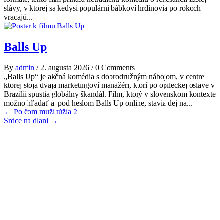
slávy, v ktorej sa kedysi populárni bábkoví hrdinovia po rokoch
vracajú...
Balls Up
By
admin
/
2. augusta 2026
/
0 Comments
„Balls Up“ je akčná komédia s dobrodružným nábojom, v centre
ktorej stoja dvaja marketingoví manažéri, ktorí po opileckej oslave v
Brazílii spustia globálny škandál. Film, ktorý v slovenskom kontexte
možno hľadať aj pod heslom Balls Up online, stavia dej na...
Post
←
Po čom muži túžia 2
Srdce na dlani
→
navigation