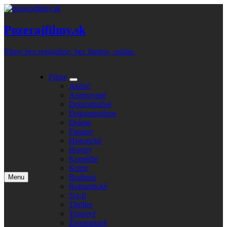
Skip
to
content
Pozerajfilmy.sk
Filmy bez registrácie, bez limitov, online.
Filmy
Expand
Akčné
submenu
Animované
Dobrodružné
Dokumentárne
Dráma
Fantasy
Historické
Horory
Komédie
Krimi
Rodinné
Menu
Open
Romantické
main
Sci-fi
menu
Thriller
Vojnové
Životopisný