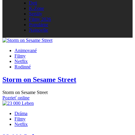
Deti
K-Zone
Seriály
Filmy 2026
Populárne
Najnovšie
Animované
Filmy
Netflix
Rodinné
Storm on Sesame Street
Storm on Sesame Street
Pozrieť online
Dráma
Filmy
Netflix