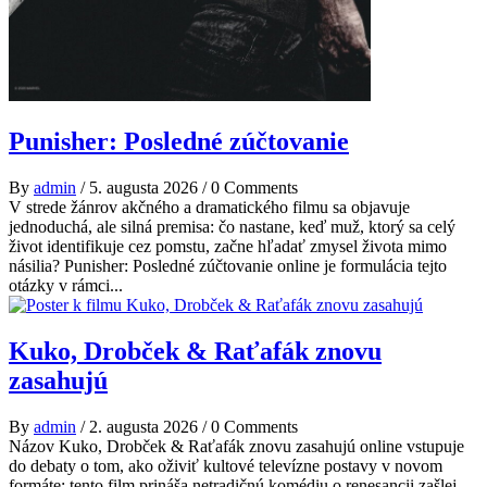
Punisher: Posledné zúčtovanie
By
admin
/
5. augusta 2026
/
0 Comments
V strede žánrov akčného a dramatického filmu sa objavuje
jednoduchá, ale silná premisa: čo nastane, keď muž, ktorý sa celý
život identifikuje cez pomstu, začne hľadať zmysel života mimo
násilia? Punisher: Posledné zúčtovanie online je formulácia tejto
otázky v rámci...
Kuko, Drobček & Raťafák znovu
zasahujú
By
admin
/
2. augusta 2026
/
0 Comments
Názov Kuko, Drobček & Raťafák znovu zasahujú online vstupuje
do debaty o tom, ako oživiť kultové televízne postavy v novom
formáte; tento film prináša netradičnú komédiu o renesancii zašlej