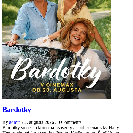
Bardotky
By
admin
/
2. augusta 2026
/
0 Comments
Bardotky sú česká komédia režisérky a spoluscenáristky Hany
Hendrychovej, ktorá spolu s Pavlou Krečmerovou Šindlářovou