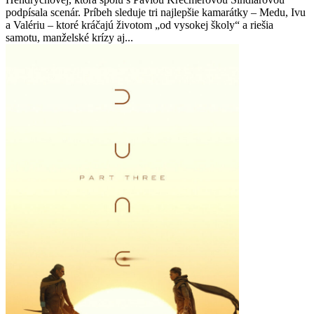
podpísala scenár. Príbeh sleduje tri najlepšie kamarátky – Medu, Ivu
a Valériu – ktoré kráčajú životom „od vysokej školy“ a riešia
samotu, manželské krízy aj...