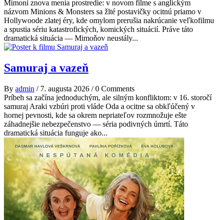
Mimoni znova menia prostredie: v novom filme s anglickým
názvom Minions & Monsters sa žlté postavičky ocitnú priamo v
Hollywoode zlatej éry, kde omylom prerušia nakrúcanie veľkofilmu
a spustia sériu katastrofických, komických situácií. Práve táto
dramatická situácia — Mimoňov neustály...
Samuraj a vazeň
By
admin
/
7. augusta 2026
/
0 Comments
Príbeh sa začína jednoduchým, ale silným konfliktom: v 16. storočí
samuraj Araki vzbúri proti vláde Oda a ocitne sa obkľúčený v
hornej pevnosti, kde sa okrem nepriateľov rozmnožuje ešte
záhadnejšie nebezpečenstvo — séria podivných úmrtí. Táto
dramatická situácia funguje ako...