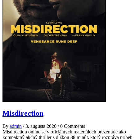
Misdirection
By
admin
/
3. augusta 2026
/
0 Comments
Misdirection online sa v oficiálnych materiáloch prezentuje ako
kompaktný akčný thriller s dĺžkou 88 minút, ktorý rozpráva príbeh