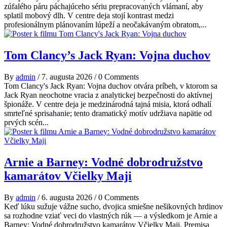
zúfalého páru páchajúceho sériu prepracovaných vlámaní, aby
splatil mobový dlh. V centre deja stojí kontrast medzi
profesionálnym plánovaním lúpeží a neočakávaným obratom,...
Tom Clancy’s Jack Ryan: Vojna duchov
By
admin
/
7. augusta 2026
/
0 Comments
Tom Clancy's Jack Ryan: Vojna duchov otvára príbeh, v ktorom sa
Jack Ryan neochotne vracia z analytickej bezpečnosti do aktívnej
špionáže. V centre deja je medzinárodná tajná misia, ktorá odhalí
smrteľné sprisahanie; tento dramatický motív udržiava napätie od
prvých scén...
Arnie a Barney: Vodné dobrodružstvo
kamarátov Včielky Maji
By
admin
/
6. augusta 2026
/
0 Comments
Keď lúku sužuje vážne sucho, dvojica smiešne nešikovných hrdinov
sa rozhodne vziať veci do vlastných rúk — a výsledkom je Arnie a
Barney: Vodné dobrodružstvo kamarátov Včielky Maji. Premisa