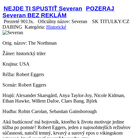
NEJDE TI SPUSTIŤ Severan
POZERAJ
Severan BEZ REKLÁM
Prezreté 9013x.
Oficiálny názov: Severan
SK TITULKY/CZ
DABING Kategória:
Historické
Orig. názov: The Northman
Žáner: historický triler
Krajina: USA
Réžia: Robert Eggers
Scenár: Robert Eggers
Hrajú: Alexander Skarsgård, Anya Taylor-Joy, Nicole Kidman,
Ethan Hawke, Willem Dafoe, Claes Bang, Björk
Hudba: Robin Carolan, Sebastian Gainsborough
Akú budúcnosť má bojovník, ktorého k životu motivuje jedine
túžba po pomste? Robert Eggers, jeden z najosobitejších režisérov
súčasnosti, natočil temný, krvavý a surový epos o vikingskom