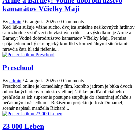
Arnie a Barney: Vodné dobrodružstvo
kamarátov Včielky Maji
By
admin
/
6. augusta 2026
/
0 Comments
Keď lúku sužuje vážne sucho, dvojica smiešne nešikovných hrdinov
sa rozhodne vziať veci do vlastných rúk — a výsledkom je Arnie a
Barney: Vodné dobrodružstvo kamarátov Včielky Maji. Premisa
spája jednoduchý ekologický konflikt s komediálnymi situáciami:
mravčia čata hľadá riešenie...
Preschool
By
admin
/
4. augusta 2026
/
0 Comments
Preschool online je komediálny film, ktorého jadrom je bitka dvoch
odhodlaných otcov o miesto v elitnej škôlke: podľa oficiálneho
prehľadu sa ich súperenie postupne stupňuje do absurdnej súťaže s
nečakanými následkami. Režisérom projektu je Josh Duhamel,
scenár napísali manželia Richard...
23 000 Leben