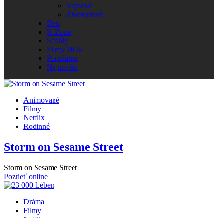
Vojnové
Životopisný
Deti
K-Zone
Seriály
Filmy 2026
Populárne
Najnovšie
Animované
Filmy
Netflix
Rodinné
Storm on Sesame Street
Storm on Sesame Street
Pozrieť online
Dráma
Filmy