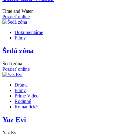
Time and Water
Pozrieť online
Dokumentárne
Filmy
Šedá zóna
Šedá zóna
Pozrieť online
Dráma
Filmy
Prime Video
Rodinné
Romantické
Yaz Evi
Yaz Evi