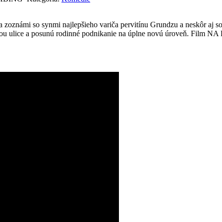
 zoznámi so synmi najlepšieho variča pervitínu Grundzu a neskôr aj 
ťou ulice a posunú rodinné podnikanie na úplne novú úroveň. Film NA