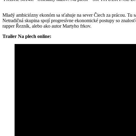
Mladý ambiciózny ekonóm sa sťahuje na sever Čiech za prácou. Tu sa
Netradičná skupina spojí progresívne ekonomické postupy so znalos
rapper Řezník, alebo ako autor Martyho frkov.
Trailer Na plech online: