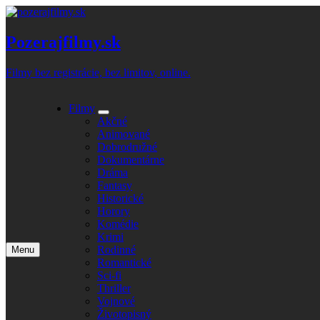
Skip
to
content
Pozerajfilmy.sk
Filmy bez registrácie, bez limitov, online.
Filmy
Expand
Akčné
submenu
Animované
Dobrodružné
Dokumentárne
Dráma
Fantasy
Historické
Horory
Komédie
Krimi
Rodinné
Menu
Open
Romantické
main
Sci-fi
menu
Thriller
Vojnové
Životopisný