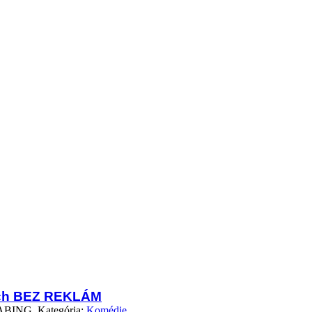
ch BEZ REKLÁM
ING Kategória:
Komédie