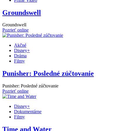
Prime Video
Groundswell
Groundswell
Pozrieť online
Akčné
Disney+
Dráma
Filmy
Punisher: Posledné zúčtovanie
Punisher: Posledné zúčtovanie
Pozrieť online
Disney+
Dokumentárne
Filmy
Time and Water