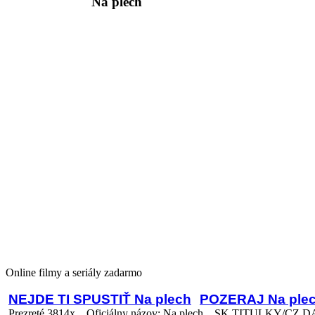
Na plech
Online filmy a seriály zadarmo
NEJDE TI SPUSTIŤ Na plech
POZERAJ Na ple
Prezreté 3814x.
Oficiálny názov: Na plech
SK TITULKY/CZ DAB