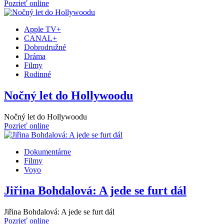
Pozrieť online
Apple TV+
CANAL+
Dobrodružné
Dráma
Filmy
Rodinné
Nočný let do Hollywoodu
Nočný let do Hollywoodu
Pozrieť online
Dokumentárne
Filmy
Voyo
Jiřina Bohdalová: A jede se furt dál
Jiřina Bohdalová: A jede se furt dál
Pozrieť online