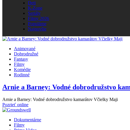
Deti
K-Zone
Seriály
Filmy 2026
Populárne
Najnovšie
Animované
Dobrodružné
Fantasy
Filmy
Komédie
Rodinné
Arnie a Barney: Vodné dobrodružstvo kam
Arnie a Barney: Vodné dobrodružstvo kamarátov Včielky Maji
Pozrieť online
Dokumentárne
Filmy