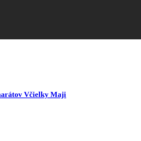
arátov Včielky Maji