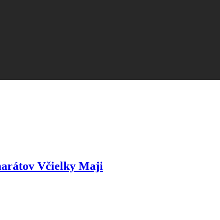
arátov Včielky Maji