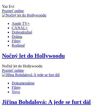
Yaz Evi
Pozrieť online
Apple TV+
CANAL+
Dobrodružné
Dráma
Filmy
Rodinné
Nočný let do Hollywoodu
Nočný let do Hollywoodu
Pozrieť online
Dokumentárne
Filmy
Voyo
Jiřina Bohdalová: A jede se furt dál