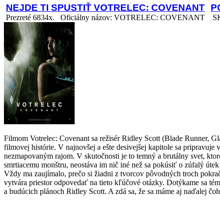
NEJDE TI SPUSTIŤ VOTRELEC: COVENANT
P
Prezreté 6834x.
Oficiálny názov: VOTRELEC: COVENANT
SK 
Filmom Votrelec: Covenant sa režisér Ridley Scott (Blade Runner, G
filmovej histórie. V najnovšej a ešte desivejšej kapitole sa pripravuj
nezmapovaným rajom. V skutočnosti je to temný a brutálny svet, ktoréh
smrtiacemu monštru, neostáva im nič iné než sa pokúsiť o zúfalý úte
Vždy ma zaujímalo, prečo si žiadni z tvorcov pôvodných troch pokračo
vytvára priestor odpovedať na tieto kľúčové otázky. Dotýkame sa tém 
a budúcich plánoch Ridley Scott. A zdá sa, že sa máme aj naďalej čoh