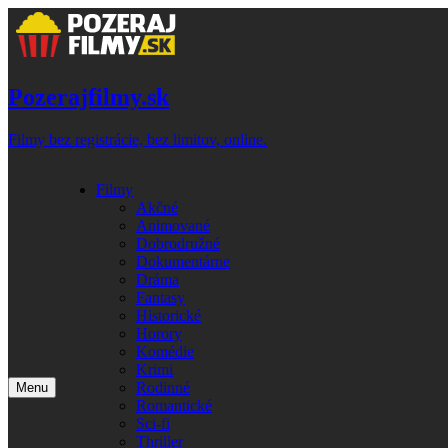
Skip
to
content
Pozerajfilmy.sk
Filmy bez registrácie, bez limitov, online.
Filmy
Akčné
Animované
Dobrodružné
Dokumentárne
Dráma
Fantasy
Historické
Horory
Komédie
Krimi
Rodinné
Menu
Romantické
Sci-fi
Thriller