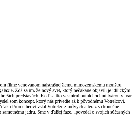
, prvom filme venovanom najstrašnejšiemu mimozemskému monštru
galaxie. Zdá sa im, že nový svet, ktorý nečakane objavili je idilickým
orších predstavách. Keď sa títo vesmírni pútnici ocitnú tvárou v tvár
yslel som koncept, ktorý nás privedie až k pôvodnému Votrelcovi.
 Vďaka Prometheovi vstal Votrelec z mŕtvych a teraz sa konečne
a k samotnému jadru. Sme v ďalšej fáze, „povedal o svojich súčasných