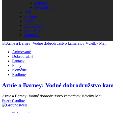
Vojnové
Životopisný
Deti
K-Zone
Seriály
Filmy 2026
Populárne
Najnovšie
Animované
Dobrodružné
Fantasy
Filmy
Komédie
Rodinné
Arnie a Barney: Vodné dobrodružstvo kam
Arnie a Barney: Vodné dobrodružstvo kamarátov Včielky Maji
Pozrieť online