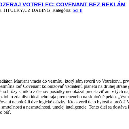
OZERAJ VOTRELEC: COVENANT BEZ REKLÁM
TITULKY/CZ DABING Kategória:
Sci-fi
ladiátor, Marťan) vracia do vesmíru, ktorý sám stvoril vo Votrelcovi
e vesmírna loď Covenant kolonizovať vzdialenú planétu na druhej strane 
o hrôzy si nikto z členov posádky nedokázal predstaviť ani v tých najh
k z tohto zdanlivo ideálneho raja premeneného na skutočné peklo. „Vym
vaní nepoložili dve logické otázky: Kto stvoril tieto bytosti a prečo?
smrteľnosti a nesmrtelnosti, umelej inteligencie. Tento diel sa dostáv
o báť.