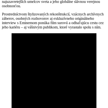
najuzavretejších umelcov sveta a jeho globálne slávnou verejnou
osobnosťou.
Prostredníctvom štylizovaných rekonštrukcií, vzácnych archívnych
záberov, osobných rozhovorov aj exkluzívneho originálneho
interview s Eminemom ponúka film surovú a odhaľujúcu cestu cez
jeho kariéru – aj vášnivým publikom, ktoré vyrastalo spolu s ním.