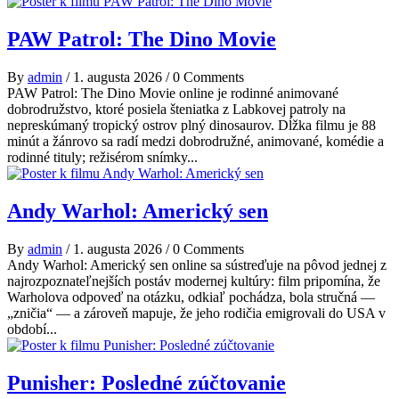
PAW Patrol: The Dino Movie
By
admin
/
1. augusta 2026
/
0 Comments
PAW Patrol: The Dino Movie online je rodinné animované
dobrodružstvo, ktoré posiela šteniatka z Labkovej patroly na
nepreskúmaný tropický ostrov plný dinosaurov. Dĺžka filmu je 88
minút a žánrovo sa radí medzi dobrodružné, animované, komédie a
rodinné tituly; režisérom snímky...
Andy Warhol: Americký sen
By
admin
/
1. augusta 2026
/
0 Comments
Andy Warhol: Americký sen online sa sústreďuje na pôvod jednej z
najrozpoznateľnejších postáv modernej kultúry: film pripomína, že
Warholova odpoveď na otázku, odkiaľ pochádza, bola stručná —
„zničia“ — a zároveň mapuje, že jeho rodičia emigrovali do USA v
období...
Punisher: Posledné zúčtovanie