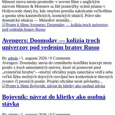
Mimoni znova menia prostredie: v novom filme s anglickým
názvom Minions & Monsters sa žlté postavičky ocitnú priamo v
Hollywoode zlatej éry, kde omylom prerušia nakrúcanie veľkofilmu
a spustia sériu katastrofických, komických situácií. Práve táto
dramatická situácia — Mimoňov neustály...
Avengers: Doomsday — kolízia troch
univerzov pod vedením bratov Russo
By
admin
/
1. augusta 2026
/
0 Comments
Avengers: Doomsday stavia do centrálneho konfliktu koncept stretu
postáv z troch samostatných univerz, ktoré sú postavené pred
„existenčnú hrozbu“—stručný oficiálny popis zanecháva vedľa seba
veľkú šírku možných dejových rozvíjaní bez konkretizácie hlavných
zvratov či presných postáv. Projekt oficiálne nesie prívlastky...
Bojovník: návrat do klietky ako osobná
stávka
By
admin
/
1. augusta 2026
/
0 Comments