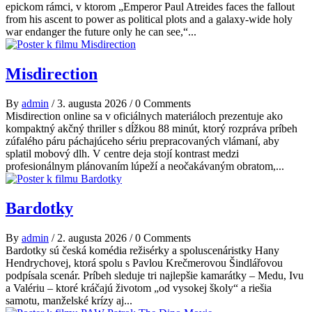
epickom rámci, v ktorom „Emperor Paul Atreides faces the fallout
from his ascent to power as political plots and a galaxy-wide holy
war endanger the future only he can see,“...
Misdirection
By
admin
/
3. augusta 2026
/
0 Comments
Misdirection online sa v oficiálnych materiáloch prezentuje ako
kompaktný akčný thriller s dĺžkou 88 minút, ktorý rozpráva príbeh
zúfalého páru páchajúceho sériu prepracovaných vlámaní, aby
splatil mobový dlh. V centre deja stojí kontrast medzi
profesionálnym plánovaním lúpeží a neočakávaným obratom,...
Bardotky
By
admin
/
2. augusta 2026
/
0 Comments
Bardotky sú česká komédia režisérky a spoluscenáristky Hany
Hendrychovej, ktorá spolu s Pavlou Krečmerovou Šindlářovou
podpísala scenár. Príbeh sleduje tri najlepšie kamarátky – Medu, Ivu
a Valériu – ktoré kráčajú životom „od vysokej školy“ a riešia
samotu, manželské krízy aj...