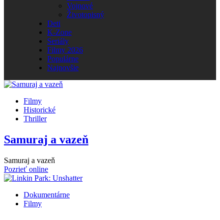
Vojnové
Životopisný
Deti
K-Zone
Seriály
Filmy 2026
Populárne
Najnovšie
Filmy
Historické
Thriller
Samuraj a vazeň
Samuraj a vazeň
Pozrieť online
Dokumentárne
Filmy