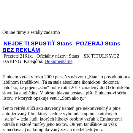
Online filmy a seriály zadarmo
NEJDE TI SPUSTIŤ Stans
POZERAJ Stans
BEZ REKLÁM
Prezreté 2161x.
Oficiálny názov: Stans
SK TITULKY/CZ
DABING Kategória:
Dokumentárne
Eminem vydal v roku 2000 pieseň s názvom „Stan“ o posadnutom a
labilnom fanúšikovi. Tá sa stala absolútne ikonickou, dokonca
natoľko, že pojem „stan“ bol v roku 2017 zaradený do Oxfordského
slovníka angličtiny. V piesni hlavná postava píše Eminemovi sériu
listov, v ktorých opakuje vetu: „Som ako ty.“
Tento refrén slúži ako stavebný kameň pre nekonvenčný a plne
autorizovaný film, ktorý sleduje vybranú skupinu skutočných
„stans“ – teda ľudí, ktorých hlboký osobný vzťah k Eminemovi
odráža niektoré motívy jeho textov. Okrem fanúšikov sa však
zameriava aj na komplikovaný vzťah medzi jedným z