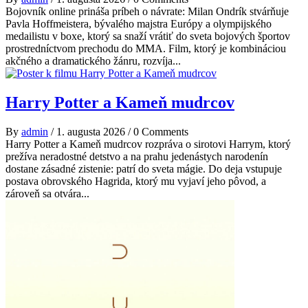
Bojovník online prináša príbeh o návrate: Milan Ondrík stvárňuje
Pavla Hoffmeistera, bývalého majstra Európy a olympijského
medailistu v boxe, ktorý sa snaží vrátiť do sveta bojových športov
prostredníctvom prechodu do MMA. Film, ktorý je kombináciou
akčného a dramatického žánru, rozvíja...
Harry Potter a Kameň mudrcov
By
admin
/
1. augusta 2026
/
0 Comments
Harry Potter a Kameň mudrcov rozpráva o sirotovi Harrym, ktorý
prežíva neradostné detstvo a na prahu jedenástych narodenín
dostane zásadné zistenie: patrí do sveta mágie. Do deja vstupuje
postava obrovského Hagrida, ktorý mu vyjaví jeho pôvod, a
zároveň sa otvára...