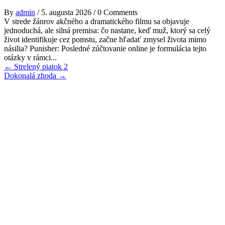
By
admin
/
5. augusta 2026
/
0 Comments
V strede žánrov akčného a dramatického filmu sa objavuje
jednoduchá, ale silná premisa: čo nastane, keď muž, ktorý sa celý
život identifikuje cez pomstu, začne hľadať zmysel života mimo
násilia? Punisher: Posledné zúčtovanie online je formulácia tejto
otázky v rámci...
Post
←
Strelený piatok 2
Dokonalá zhoda
→
navigation