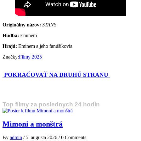
Originálny názov:
STANS
Hudba:
Eminem
Hrajú:
Eminem a jeho fanúšikovia
Značky:
Filmy 2025
POKRAČOVAŤ NA DRUHÚ STRANU
Top filmy za poslednych 24 hodin
Mimoni a monštrá
By
admin
/
5. augusta 2026
/
0 Comments