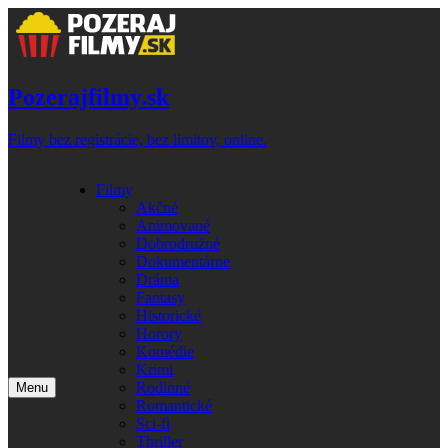
Skip
to
content
Pozerajfilmy.sk
Filmy bez registrácie, bez limitov, online.
Filmy
Akčné
Animované
Dobrodružné
Dokumentárne
Dráma
Fantasy
Historické
Horory
Komédie
Krimi
Rodinné
Menu
Romantické
Sci-fi
Thriller