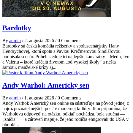
Bardotky
By
admin
/
2. augusta 2026
/
0 Comments
Bardotky sú česká komédia režisérky a spoluscenáristky Hany
Hendrychovej, ktorá spolu s Pavlou Krečmerovou Šindlářovou
podpísala scenár. Príbeh sleduje tri najlepšie kamarátky – Medu, Ivu
a Valériu – ktoré kráčajú životom „od vysokej školy“ a riešia
samotu, manželské krízy aj...
Andy Warhol: Americký sen
By
admin
/
1. augusta 2026
/
0 Comments
Andy Warhol: Americký sen online sa sústreďuje na pôvod jednej z
najrozpoznateľnejších postáv modernej kultúry: film pripomína, že
Warholova odpoveď na otázku, odkiaľ pochádza, bola stručná —
„zničia“ — a zároveň mapuje, že jeho rodičia emigrovali do USA v
období...