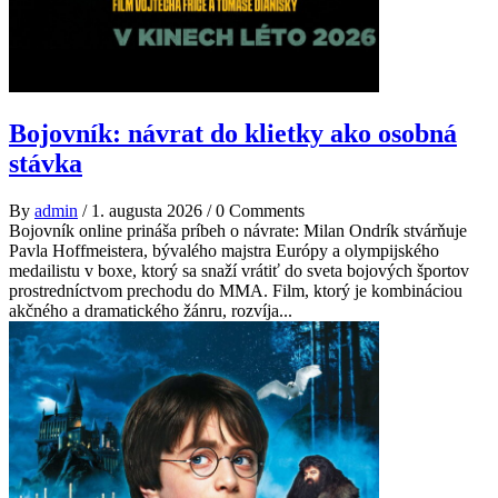
Bojovník: návrat do klietky ako osobná
stávka
By
admin
/
1. augusta 2026
/
0 Comments
Bojovník online prináša príbeh o návrate: Milan Ondrík stvárňuje
Pavla Hoffmeistera, bývalého majstra Európy a olympijského
medailistu v boxe, ktorý sa snaží vrátiť do sveta bojových športov
prostredníctvom prechodu do MMA. Film, ktorý je kombináciou
akčného a dramatického žánru, rozvíja...