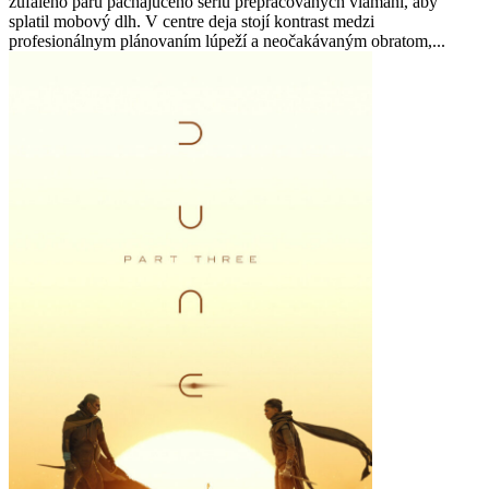
zúfalého páru páchajúceho sériu prepracovaných vlámaní, aby
splatil mobový dlh. V centre deja stojí kontrast medzi
profesionálnym plánovaním lúpeží a neočakávaným obratom,...