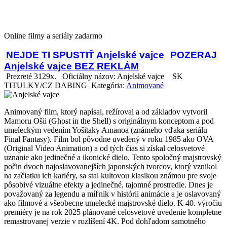
Online filmy a seriály zadarmo
NEJDE TI SPUSTIŤ Anjelské vajce
POZERAJ
Anjelské vajce BEZ REKLÁM
Prezreté 3129x.
Oficiálny názov: Anjelské vajce
SK
TITULKY/CZ DABING Kategória:
Animované
Animovaný film, ktorý napísal, režíroval a od základov vytvoril
Mamoru Ošii (Ghost in the Shell) s originálnym konceptom a pod
umeleckým vedením Yošitaky Amanoa (známeho vďaka seriálu
Final Fantasy). Film bol pôvodne uvedený v roku 1985 ako OVA
(Original Video Animation) a od tých čias si získal celosvetové
uznanie ako jedinečné a ikonické dielo. Tento spoločný majstrovský
počin dvoch najoslavovanejších japonských tvorcov, ktorý vznikol
na začiatku ich kariéry, sa stal kultovou klasikou známou pre svoje
pôsobivé vizuálne efekty a jedinečné, tajomné prostredie. Dnes je
považovaný za legendu a míľnik v histórii animácie a je oslavovaný
ako filmové a všeobecne umelecké majstrovské dielo. K 40. výročiu
premiéry je na rok 2025 plánované celosvetové uvedenie kompletne
remastrovanej verzie v rozlíšení 4K. Pod dohľadom samotného