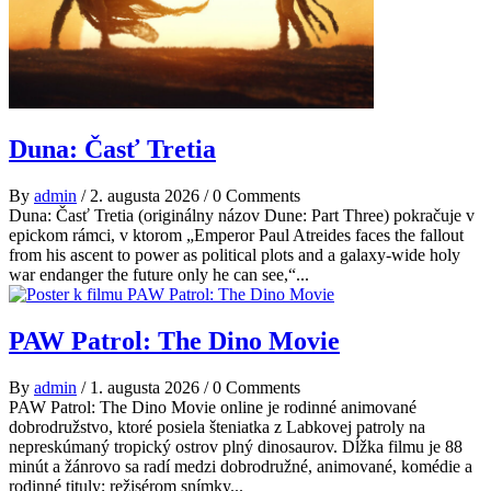
Duna: Časť Tretia
By
admin
/
2. augusta 2026
/
0 Comments
Duna: Časť Tretia (originálny názov Dune: Part Three) pokračuje v
epickom rámci, v ktorom „Emperor Paul Atreides faces the fallout
from his ascent to power as political plots and a galaxy-wide holy
war endanger the future only he can see,“...
PAW Patrol: The Dino Movie
By
admin
/
1. augusta 2026
/
0 Comments
PAW Patrol: The Dino Movie online je rodinné animované
dobrodružstvo, ktoré posiela šteniatka z Labkovej patroly na
nepreskúmaný tropický ostrov plný dinosaurov. Dĺžka filmu je 88
minút a žánrovo sa radí medzi dobrodružné, animované, komédie a
rodinné tituly; režisérom snímky...