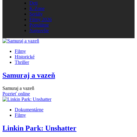
Deti
K-Zone
Seriály
Filmy 2026
Populárne
Najnovšie
Filmy
Historické
Thriller
Samuraj a vazeň
Samuraj a vazeň
Pozrieť online
Dokumentárne
Filmy
Linkin Park: Unshatter