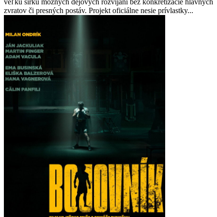
veľkú šírku možných dejových rozvíjaní bez konkretizácie hlavných
zvratov či presných postáv. Projekt oficiálne nesie prívlastky...