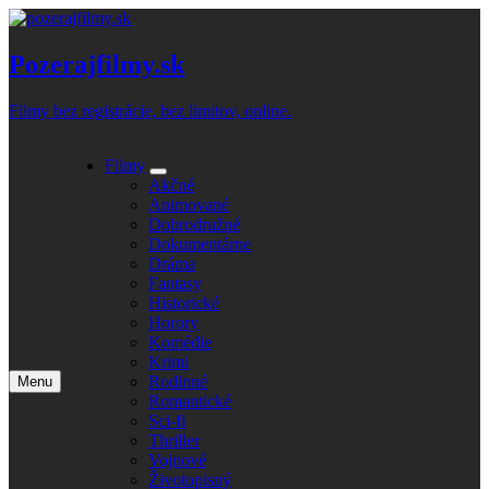
Skip
to
content
Pozerajfilmy.sk
Filmy bez registrácie, bez limitov, online.
Filmy
Expand
Akčné
submenu
Animované
Dobrodružné
Dokumentárne
Dráma
Fantasy
Historické
Horory
Komédie
Krimi
Rodinné
Menu
Open
Romantické
main
Sci-fi
menu
Thriller
Vojnové
Životopisný