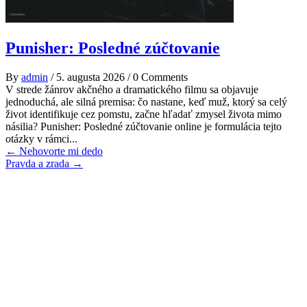
Punisher: Posledné zúčtovanie
By
admin
/
5. augusta 2026
/
0 Comments
V strede žánrov akčného a dramatického filmu sa objavuje
jednoduchá, ale silná premisa: čo nastane, keď muž, ktorý sa celý
život identifikuje cez pomstu, začne hľadať zmysel života mimo
násilia? Punisher: Posledné zúčtovanie online je formulácia tejto
otázky v rámci...
Post
←
Nehovorte mi dedo
Pravda a zrada
→
navigation