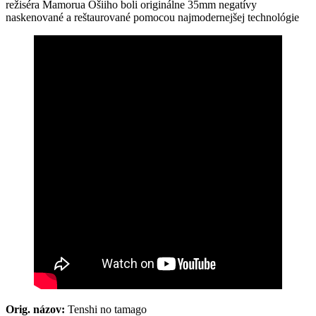
režiséra Mamorua Ošiiho boli originálne 35mm negatívy
naskenované a reštaurované pomocou najmodernejšej technológie
Orig. názov:
Tenshi no tamago