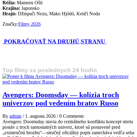
Réžia:
Mamoru Ošii
Krajina:
Japonsko
Hrajú:
Džinpači Nezu, Mako Hjódó, Keiiči Noda
Značky:
Filmy 2026
POKRAČOVAŤ NA DRUHÚ STRANU
Top filmy za poslednych 24 hodin
Avengers: Doomsday — kolízia troch
univerzov pod vedením bratov Russo
By
admin
/
1. augusta 2026
/
0 Comments
Avengers: Doomsday stavia do centrálneho konfliktu koncept stretu
postáv z troch samostatných univerz, ktoré sú postavené pred
„existenčnú hrozbu“—stručný oficiálny popis zanecháva vedľa seba