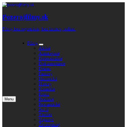
Skip
to
content
Pozerajfilmy.sk
Filmy bez registrácie, bez limitov, online.
Filmy
Expand
Akčné
submenu
Animované
Dobrodružné
Dokumentárne
Dráma
Fantasy
Historické
Horory
Komédie
Krimi
Rodinné
Menu
Open
Romantické
main
Sci-fi
menu
Thriller
Vojnové
Životopisný