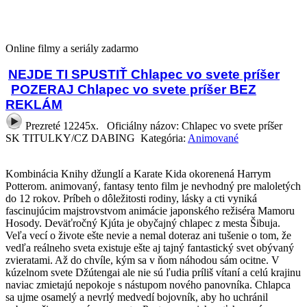
Online filmy a seriály zadarmo
NEJDE TI SPUSTIŤ Chlapec vo svete príšer
POZERAJ Chlapec vo svete príšer BEZ
REKLÁM
Prezreté 12245x.
Oficiálny názov: Chlapec vo svete príšer
SK TITULKY/CZ DABING Kategória:
Animované
Kombinácia Knihy džunglí a Karate Kida okorenená Harrym
Potterom. animovaný, fantasy tento film je nevhodný pre maloletých
do 12 rokov. Príbeh o dôležitosti rodiny, lásky a cti vyniká
fascinujúcim majstrovstvom animácie japonského režiséra Mamoru
Hosody. Deväťročný Kjúta je obyčajný chlapec z mesta Šibuja.
Veľa vecí o živote ešte nevie a nemal doteraz ani tušenie o tom, že
vedľa reálneho sveta existuje ešte aj tajný fantastický svet obývaný
zvieratami. Až do chvíle, kým sa v ňom náhodou sám ocitne. V
kúzelnom svete Džútengai ale nie sú ľudia príliš vítaní a celú krajinu
naviac zmietajú nepokoje s nástupom nového panovníka. Chlapca
sa ujme osamelý a nevrlý medvedí bojovník, aby ho uchránil