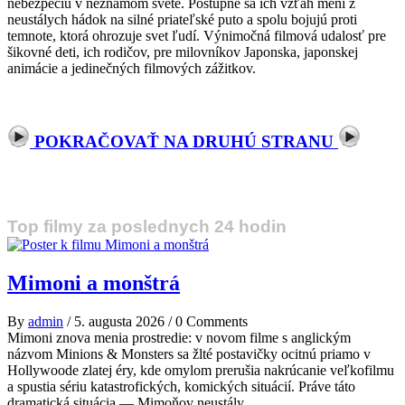
nebezpečiu v neznámom svete. Postupne sa ich vzťah mení z
neustálych hádok na silné priateľské puto a spolu bojujú proti
temnote, ktorá ohrozuje svet ľudí. Výnimočná filmová udalosť pre
šikovné deti, ich rodičov, pre milovníkov Japonska, japonskej
animácie a jedinečných filmových zážitkov.
POKRAČOVAŤ NA DRUHÚ STRANU
Top filmy za poslednych 24 hodin
Mimoni a monštrá
By
admin
/
5. augusta 2026
/
0 Comments
Mimoni znova menia prostredie: v novom filme s anglickým
názvom Minions & Monsters sa žlté postavičky ocitnú priamo v
Hollywoode zlatej éry, kde omylom prerušia nakrúcanie veľkofilmu
a spustia sériu katastrofických, komických situácií. Práve táto
dramatická situácia — Mimoňov neustály...