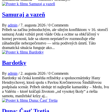
Samuraj a vazeň
By
admin
/
7. augusta 2026
/
0 Comments
Príbeh sa začína jednoduchým, ale silným konfliktom: v 16. storočí
samuraj Araki vzbúri proti vláde Oda a ocitne sa obkľúčený v
hornej pevnosti, kde sa okrem nepriateľov rozmnožuje ešte
záhadnejšie nebezpečenstvo — séria podivných úmrtí. Táto
dramatická situácia funguje ako...
Bardotky
By
admin
/
2. augusta 2026
/
0 Comments
Bardotky sú česká komédia režisérky a spoluscenáristky Hany
Hendrychovej, ktorá spolu s Pavlou Krečmerovou Šindlářovou
podpísala scenár. Príbeh sleduje tri najlepšie kamarátky – Medu, Ivu
a Valériu – ktoré kráčajú životom „od vysokej školy“ a riešia
samotu, manželské krízy aj...
Duna: Časť Tretia