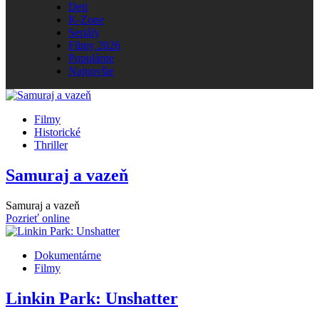
Deti
K-Zone
Seriály
Filmy 2026
Populárne
Najnovšie
Filmy
Historické
Thriller
Samuraj a vazeň
Samuraj a vazeň
Pozrieť online
Dokumentárne
Filmy
Linkin Park: Unshatter