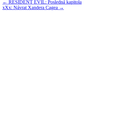
Post
←
RESIDENT EVIL: Posledná kapitola
xXx: Návrat Xandera Cagea
→
navigation