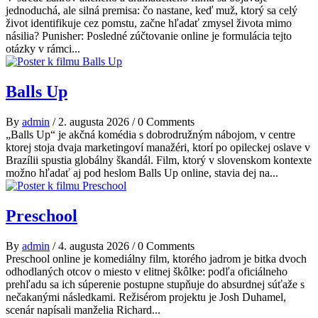
jednoduchá, ale silná premisa: čo nastane, keď muž, ktorý sa celý
život identifikuje cez pomstu, začne hľadať zmysel života mimo
násilia? Punisher: Posledné zúčtovanie online je formulácia tejto
otázky v rámci...
Balls Up
By
admin
/
2. augusta 2026
/
0 Comments
„Balls Up“ je akčná komédia s dobrodružným nábojom, v centre
ktorej stoja dvaja marketingoví manažéri, ktorí po opileckej oslave v
Brazílii spustia globálny škandál. Film, ktorý v slovenskom kontexte
možno hľadať aj pod heslom Balls Up online, stavia dej na...
Preschool
By
admin
/
4. augusta 2026
/
0 Comments
Preschool online je komediálny film, ktorého jadrom je bitka dvoch
odhodlaných otcov o miesto v elitnej škôlke: podľa oficiálneho
prehľadu sa ich súperenie postupne stupňuje do absurdnej súťaže s
nečakanými následkami. Režisérom projektu je Josh Duhamel,
scenár napísali manželia Richard...