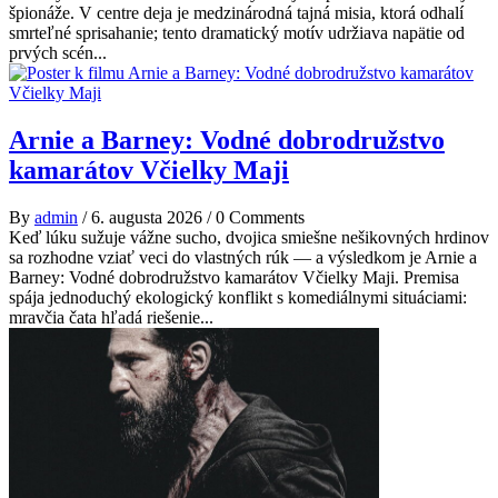
špionáže. V centre deja je medzinárodná tajná misia, ktorá odhalí
smrteľné sprisahanie; tento dramatický motív udržiava napätie od
prvých scén...
Arnie a Barney: Vodné dobrodružstvo
kamarátov Včielky Maji
By
admin
/
6. augusta 2026
/
0 Comments
Keď lúku sužuje vážne sucho, dvojica smiešne nešikovných hrdinov
sa rozhodne vziať veci do vlastných rúk — a výsledkom je Arnie a
Barney: Vodné dobrodružstvo kamarátov Včielky Maji. Premisa
spája jednoduchý ekologický konflikt s komediálnymi situáciami:
mravčia čata hľadá riešenie...