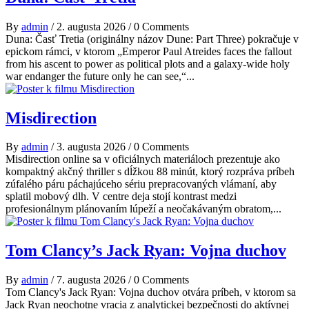
By
admin
/
2. augusta 2026
/
0 Comments
Duna: Časť Tretia (originálny názov Dune: Part Three) pokračuje v
epickom rámci, v ktorom „Emperor Paul Atreides faces the fallout
from his ascent to power as political plots and a galaxy-wide holy
war endanger the future only he can see,“...
Misdirection
By
admin
/
3. augusta 2026
/
0 Comments
Misdirection online sa v oficiálnych materiáloch prezentuje ako
kompaktný akčný thriller s dĺžkou 88 minút, ktorý rozpráva príbeh
zúfalého páru páchajúceho sériu prepracovaných vlámaní, aby
splatil mobový dlh. V centre deja stojí kontrast medzi
profesionálnym plánovaním lúpeží a neočakávaným obratom,...
Tom Clancy’s Jack Ryan: Vojna duchov
By
admin
/
7. augusta 2026
/
0 Comments
Tom Clancy's Jack Ryan: Vojna duchov otvára príbeh, v ktorom sa
Jack Ryan neochotne vracia z analytickej bezpečnosti do aktívnej