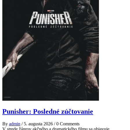
Punisher: Posledné zúčtovanie
By
admin
/
5. augusta 2026
/
0 Comments
V strede žánrov akčného a dramatického filmu sa objavuje