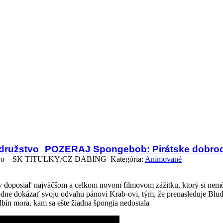
družstvo
POZERAJ Spongebob: Pirátske dobro
vo
SK TITULKY/CZ DABING Kategória:
Animované
 v doposiaľ najväčšom a celkom novom filmovom zážitku, ktorý si nem
odne dokázať svoju odvahu pánovi Krab-ovi, tým, že prenasleduje Bl
bín mora, kam sa ešte žiadna špongia nedostala