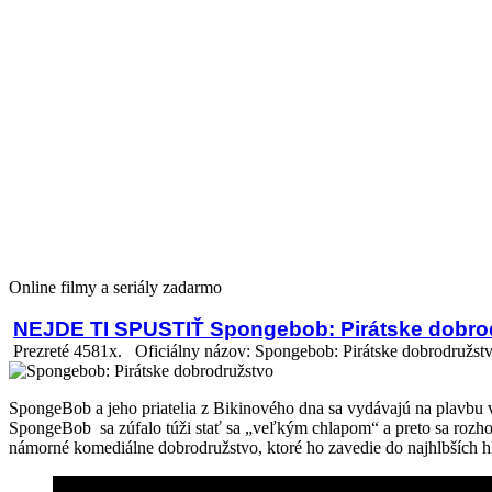
Online filmy a seriály zadarmo
NEJDE TI SPUSTIŤ Spongebob: Pirátske dobro
Prezreté 4581x.
Oficiálny názov: Spongebob: Pirátske dobrodružst
SpongeBob a jeho priatelia z Bikinového dna sa vydávajú na plavbu
SpongeBob sa zúfalo túži stať sa „veľkým chlapom“ a preto sa rozh
námorné komediálne dobrodružstvo, ktoré ho zavedie do najhlbších hl