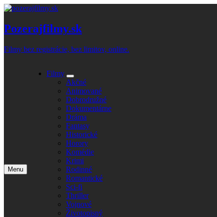
Skip
to
content
Pozerajfilmy.sk
Filmy bez registrácie, bez limitov, online.
Filmy
Expand
Akčné
submenu
Animované
Dobrodružné
Dokumentárne
Dráma
Fantasy
Historické
Horory
Komédie
Krimi
Rodinné
Menu
Open
Romantické
main
Sci-fi
menu
Thriller
Vojnové
Životopisný