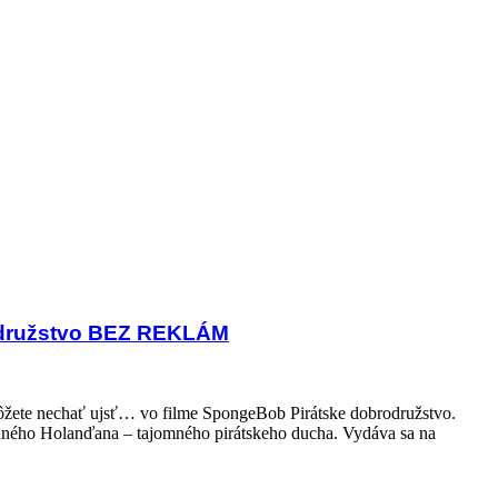
družstvo BEZ REKLÁM
ôžete nechať ujsť… vo filme SpongeBob Pirátske dobrodružstvo.
udného Holanďana – tajomného pirátskeho ducha. Vydáva sa na