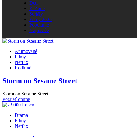
Deti
K-Zone
Seriály
Filmy 2026
Populárne
Najnovšie
Animované
Filmy
Netflix
Rodinné
Storm on Sesame Street
Storm on Sesame Street
Pozrieť online
Dráma
Filmy
Netflix