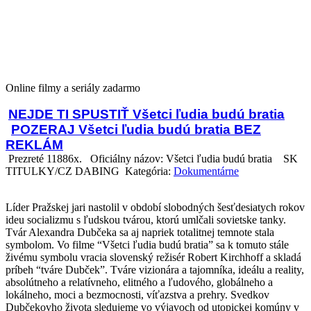
Online filmy a seriály zadarmo
NEJDE TI SPUSTIŤ Všetci ľudia budú bratia
POZERAJ Všetci ľudia budú bratia BEZ
REKLÁM
Prezreté 11886x.
Oficiálny názov: Všetci ľudia budú bratia
SK
TITULKY/CZ DABING Kategória:
Dokumentárne
Líder Pražskej jari nastolil v období slobodných šesťdesiatych rokov
ideu socializmu s ľudskou tvárou, ktorú umlčali sovietske tanky.
Tvár Alexandra Dubčeka sa aj napriek totalitnej temnote stala
symbolom. Vo filme “Všetci ľudia budú bratia” sa k tomuto stále
živému symbolu vracia slovenský režisér Robert Kirchhoff a skladá
príbeh “tváre Dubček”. Tváre vizionára a tajomníka, ideálu a reality,
absolútneho a relatívneho, elitného a ľudového, globálneho a
lokálneho, moci a bezmocnosti, víťazstva a prehry. Svedkov
Dubčekovho života sledujeme vo výjavoch od utopickej komúny v