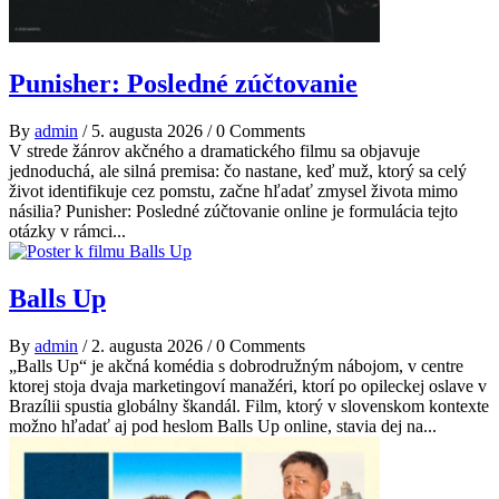
Punisher: Posledné zúčtovanie
By
admin
/
5. augusta 2026
/
0 Comments
V strede žánrov akčného a dramatického filmu sa objavuje
jednoduchá, ale silná premisa: čo nastane, keď muž, ktorý sa celý
život identifikuje cez pomstu, začne hľadať zmysel života mimo
násilia? Punisher: Posledné zúčtovanie online je formulácia tejto
otázky v rámci...
Balls Up
By
admin
/
2. augusta 2026
/
0 Comments
„Balls Up“ je akčná komédia s dobrodružným nábojom, v centre
ktorej stoja dvaja marketingoví manažéri, ktorí po opileckej oslave v
Brazílii spustia globálny škandál. Film, ktorý v slovenskom kontexte
možno hľadať aj pod heslom Balls Up online, stavia dej na...