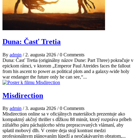
Duna: Časť Tretia
By
admin
/
2. augusta 2026
/
0 Comments
Duna: Časť Tretia (originálny názov Dune: Part Three) pokračuje v
epickom rámci, v ktorom „Emperor Paul Atreides faces the fallout
from his ascent to power as political plots and a galaxy-wide holy
war endanger the future only he can see,“...
Misdirection
By
admin
/
3. augusta 2026
/
0 Comments
Misdirection online sa v oficiálnych materiáloch prezentuje ako
kompaktný akčný thriller s dĺžkou 88 minút, ktorý rozpráva príbeh
zúfalého páru páchajúceho sériu prepracovaných vlámaní, aby
splatil mobový dlh. V centre deja stojí kontrast medzi
profesionálnym plánovaním lúpeží a neočakávaným obratom,...