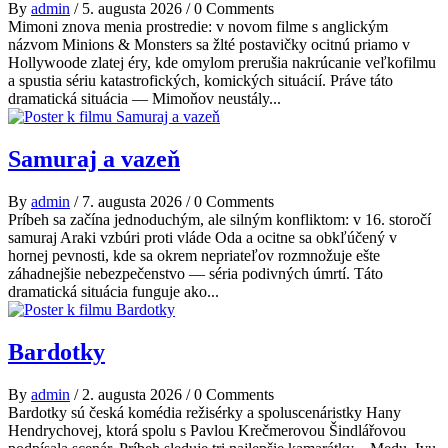
By
admin
/
5. augusta 2026
/
0 Comments
Mimoni znova menia prostredie: v novom filme s anglickým
názvom Minions & Monsters sa žlté postavičky ocitnú priamo v
Hollywoode zlatej éry, kde omylom prerušia nakrúcanie veľkofilmu
a spustia sériu katastrofických, komických situácií. Práve táto
dramatická situácia — Mimoňov neustály...
Samuraj a vazeň
By
admin
/
7. augusta 2026
/
0 Comments
Príbeh sa začína jednoduchým, ale silným konfliktom: v 16. storočí
samuraj Araki vzbúri proti vláde Oda a ocitne sa obkľúčený v
hornej pevnosti, kde sa okrem nepriateľov rozmnožuje ešte
záhadnejšie nebezpečenstvo — séria podivných úmrtí. Táto
dramatická situácia funguje ako...
Bardotky
By
admin
/
2. augusta 2026
/
0 Comments
Bardotky sú česká komédia režisérky a spoluscenáristky Hany
Hendrychovej, ktorá spolu s Pavlou Krečmerovou Šindlářovou