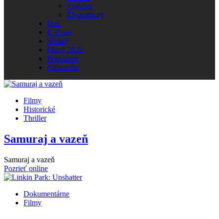
Vojnové
Životopisný
Deti
K-Zone
Seriály
Filmy 2026
Populárne
Najnovšie
Filmy
Historické
Thriller
Samuraj a vazeň
Samuraj a vazeň
Pozrieť online
Dokumentárne
Filmy