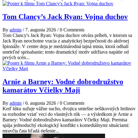
Tom Clancy’s Jack Ryan: Vojna duchov
By
admin
/
7. augusta 2026
/
0 Comments
Tom Clancy's Jack Ryan: Vojna duchov otvára príbeh, v ktorom sa
Jack Ryan neochotne vracia z analytickej bezpečnosti do aktívnej
špionáže. V centre deja je medzinárodná tajná misia, ktorá odhalí
smrteľné sprisahanie; tento dramatický motív udržiava napätie od
prvých scén...
Arnie a Barney: Vodné dobrodružstvo
kamarátov Včielky Maji
By
admin
/
6. augusta 2026
/
0 Comments
Keď lúku sužuje vážne sucho, dvojica smiešne nešikovných hrdinov
sa rozhodne vziať veci do vlastných rúk — a výsledkom je Arnie a
Barney: Vodné dobrodružstvo kamarátov Včielky Maji. Premisa
spája jednoduchý ekologický konflikt s komediálnymi situáciami:
mravčia čata hľadá riešenie...