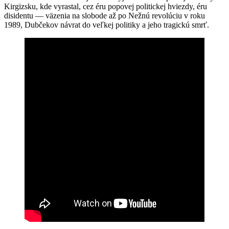
Kirgizsku, kde vyrastal, cez éru popovej politickej hviezdy, éru
disidentu — väzenia na slobode až po Nežnú revolúciu v roku
1989, Dubčekov návrat do veľkej politiky a jeho tragickú smrť.