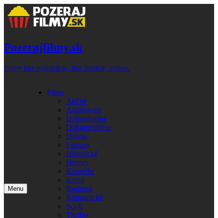
Skip
to
content
Pozerajfilmy.sk
Filmy bez registrácie, bez limitov, online.
Filmy
Akčné
Animované
Dobrodružné
Dokumentárne
Dráma
Fantasy
Historické
Horory
Komédie
Krimi
Rodinné
Menu
Romantické
Sci-fi
Thriller