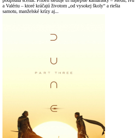
podpísala scenár. Príbeh sleduje tri najlepšie kamarátky – Medu, Ivu
a Valériu – ktoré kráčajú životom „od vysokej školy“ a riešia
samotu, manželské krízy aj...