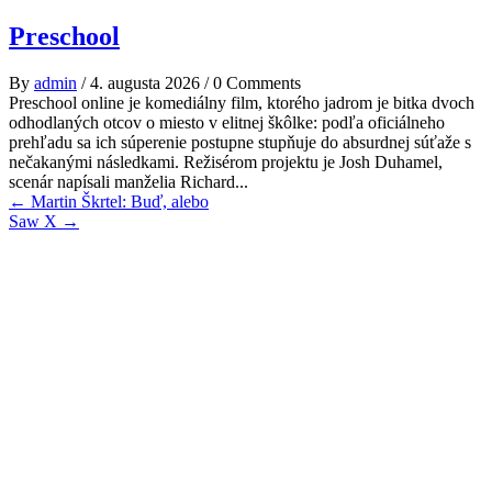
Preschool
By
admin
/
4. augusta 2026
/
0 Comments
Preschool online je komediálny film, ktorého jadrom je bitka dvoch
odhodlaných otcov o miesto v elitnej škôlke: podľa oficiálneho
prehľadu sa ich súperenie postupne stupňuje do absurdnej súťaže s
nečakanými následkami. Režisérom projektu je Josh Duhamel,
scenár napísali manželia Richard...
Post
←
Martin Škrtel: Buď, alebo
Saw X
→
navigation