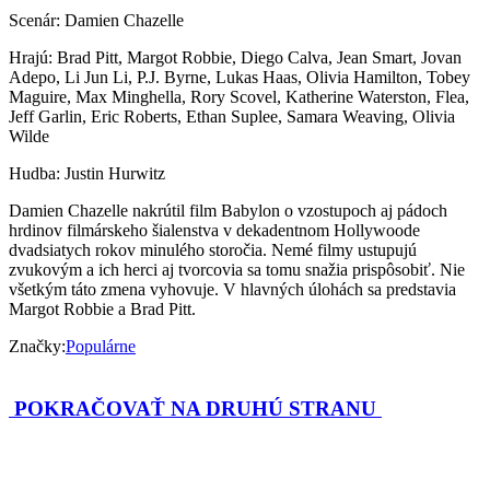
Scenár: Damien Chazelle
Hrajú: Brad Pitt, Margot Robbie, Diego Calva, Jean Smart, Jovan
Adepo, Li Jun Li, P.J. Byrne, Lukas Haas, Olivia Hamilton, Tobey
Maguire, Max Minghella, Rory Scovel, Katherine Waterston, Flea,
Jeff Garlin, Eric Roberts, Ethan Suplee, Samara Weaving, Olivia
Wilde
Hudba: Justin Hurwitz
Damien Chazelle nakrútil film Babylon o vzostupoch aj pádoch
hrdinov filmárskeho šialenstva v dekadentnom Hollywoode
dvadsiatych rokov minulého storočia. Nemé filmy ustupujú
zvukovým a ich herci aj tvorcovia sa tomu snažia prispôsobiť. Nie
všetkým táto zmena vyhovuje. V hlavných úlohách sa predstavia
Margot Robbie a Brad Pitt.
Značky:
Populárne
POKRAČOVAŤ NA DRUHÚ STRANU