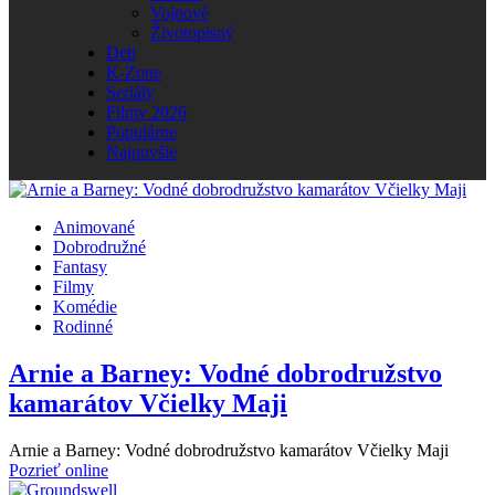
Vojnové
Životopisný
Deti
K-Zone
Seriály
Filmy 2026
Populárne
Najnovšie
Animované
Dobrodružné
Fantasy
Filmy
Komédie
Rodinné
Arnie a Barney: Vodné dobrodružstvo
kamarátov Včielky Maji
Arnie a Barney: Vodné dobrodružstvo kamarátov Včielky Maji
Pozrieť online