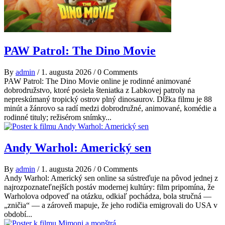
PAW Patrol: The Dino Movie
By
admin
/
1. augusta 2026
/
0 Comments
PAW Patrol: The Dino Movie online je rodinné animované
dobrodružstvo, ktoré posiela šteniatka z Labkovej patroly na
nepreskúmaný tropický ostrov plný dinosaurov. Dĺžka filmu je 88
minút a žánrovo sa radí medzi dobrodružné, animované, komédie a
rodinné tituly; režisérom snímky...
Andy Warhol: Americký sen
By
admin
/
1. augusta 2026
/
0 Comments
Andy Warhol: Americký sen online sa sústreďuje na pôvod jednej z
najrozpoznateľnejších postáv modernej kultúry: film pripomína, že
Warholova odpoveď na otázku, odkiaľ pochádza, bola stručná —
„zničia“ — a zároveň mapuje, že jeho rodičia emigrovali do USA v
období...