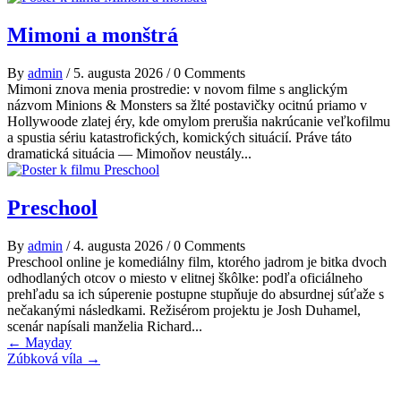
Mimoni a monštrá
By
admin
/
5. augusta 2026
/
0 Comments
Mimoni znova menia prostredie: v novom filme s anglickým
názvom Minions & Monsters sa žlté postavičky ocitnú priamo v
Hollywoode zlatej éry, kde omylom prerušia nakrúcanie veľkofilmu
a spustia sériu katastrofických, komických situácií. Práve táto
dramatická situácia — Mimoňov neustály...
Preschool
By
admin
/
4. augusta 2026
/
0 Comments
Preschool online je komediálny film, ktorého jadrom je bitka dvoch
odhodlaných otcov o miesto v elitnej škôlke: podľa oficiálneho
prehľadu sa ich súperenie postupne stupňuje do absurdnej súťaže s
nečakanými následkami. Režisérom projektu je Josh Duhamel,
scenár napísali manželia Richard...
Post
←
Mayday
Zúbková víla
→
navigation