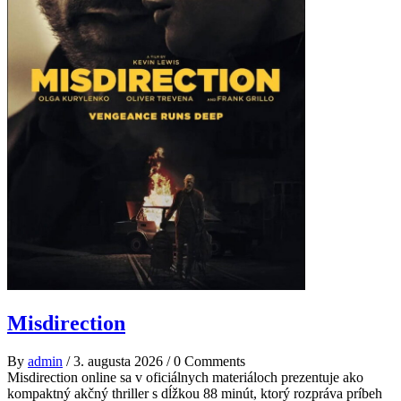
Misdirection
By
admin
/
3. augusta 2026
/
0 Comments
Misdirection online sa v oficiálnych materiáloch prezentuje ako
kompaktný akčný thriller s dĺžkou 88 minút, ktorý rozpráva príbeh