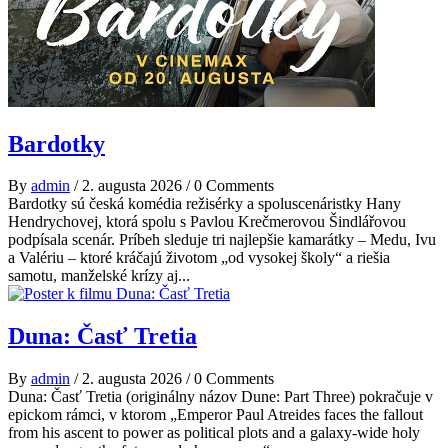
Bardotky
By
admin
/
2. augusta 2026
/
0 Comments
Bardotky sú česká komédia režisérky a spoluscenáristky Hany
Hendrychovej, ktorá spolu s Pavlou Krečmerovou Šindlářovou
podpísala scenár. Príbeh sleduje tri najlepšie kamarátky – Medu, Ivu
a Valériu – ktoré kráčajú životom „od vysokej školy“ a riešia
samotu, manželské krízy aj...
Duna: Časť Tretia
By
admin
/
2. augusta 2026
/
0 Comments
Duna: Časť Tretia (originálny názov Dune: Part Three) pokračuje v
epickom rámci, v ktorom „Emperor Paul Atreides faces the fallout
from his ascent to power as political plots and a galaxy-wide holy