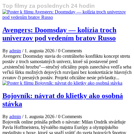
Top filmy za poslednych 24 hodin
Avengers: Doomsday — kolízia troch
univerzov pod vedením bratov Russo
By
admin
/
1. augusta 2026
/
0 Comments
Avengers: Doomsday stavia do centrálneho konfliktu koncept stretu
postáv z troch samostatných univerz, ktoré sú postavené pred
„existenčnú hrozbu“—stručný oficiálny popis zanecháva vedľa seba
veľkú šírku možných dejových rozvíjaní bez konkretizácie hlavných
zvratov či presných postáv. Projekt oficiálne nesie prívlastky...
Bojovník: návrat do klietky ako osobná
stávka
By
admin
/
1. augusta 2026
/
0 Comments
Bojovník online prináša príbeh o návrate: Milan Ondrík stvárňuje
Pavla Hoffmeistera, bývalého majstra Európy a olympijského
medailistu v boxe, ktorý sa snaží vrátiť do sveta bojových športov