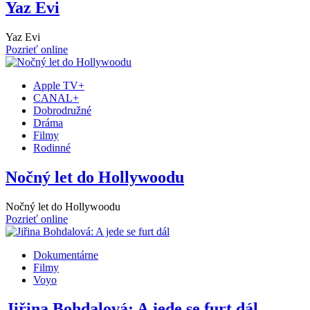
Yaz Evi
Yaz Evi
Pozrieť online
Apple TV+
CANAL+
Dobrodružné
Dráma
Filmy
Rodinné
Nočný let do Hollywoodu
Nočný let do Hollywoodu
Pozrieť online
Dokumentárne
Filmy
Voyo
Jiřina Bohdalová: A jede se furt dál