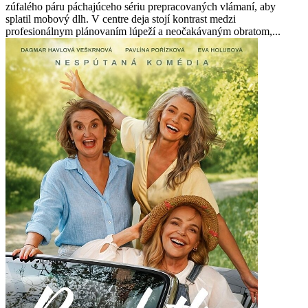
zúfalého páru páchajúceho sériu prepracovaných vlámaní, aby
splatil mobový dlh. V centre deja stojí kontrast medzi
profesionálnym plánovaním lúpeží a neočakávaným obratom,...