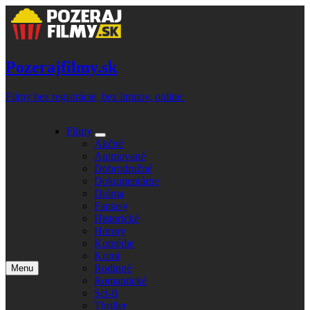
Skip
to
content
Pozerajfilmy.sk
Filmy bez registrácie, bez limitov, online.
Filmy
Expand
Akčné
submenu
Animované
Dobrodružné
Dokumentárne
Dráma
Fantasy
Historické
Horory
Komédie
Krimi
Rodinné
Menu
Open
Romantické
main
Sci-fi
menu
Thriller