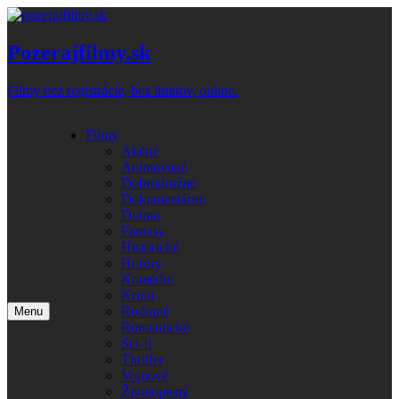
Skip
to
content
Pozerajfilmy.sk
Filmy bez registrácie, bez limitov, online.
Filmy
Akčné
Animované
Dobrodružné
Dokumentárne
Dráma
Fantasy
Historické
Horory
Komédie
Krimi
Rodinné
Menu
Romantické
Sci-fi
Thriller
Vojnové
Životopisný