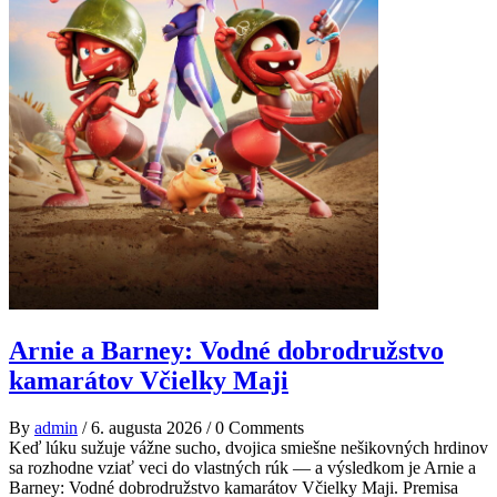
Arnie a Barney: Vodné dobrodružstvo
kamarátov Včielky Maji
By
admin
/
6. augusta 2026
/
0 Comments
Keď lúku sužuje vážne sucho, dvojica smiešne nešikovných hrdinov
sa rozhodne vziať veci do vlastných rúk — a výsledkom je Arnie a
Barney: Vodné dobrodružstvo kamarátov Včielky Maji. Premisa