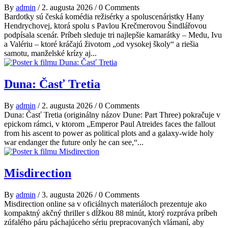
By
admin
/
2. augusta 2026
/
0 Comments
Bardotky sú česká komédia režisérky a spoluscenáristky Hany
Hendrychovej, ktorá spolu s Pavlou Krečmerovou Šindlářovou
podpísala scenár. Príbeh sleduje tri najlepšie kamarátky – Medu, Ivu
a Valériu – ktoré kráčajú životom „od vysokej školy“ a riešia
samotu, manželské krízy aj...
Duna: Časť Tretia
By
admin
/
2. augusta 2026
/
0 Comments
Duna: Časť Tretia (originálny názov Dune: Part Three) pokračuje v
epickom rámci, v ktorom „Emperor Paul Atreides faces the fallout
from his ascent to power as political plots and a galaxy-wide holy
war endanger the future only he can see,“...
Misdirection
By
admin
/
3. augusta 2026
/
0 Comments
Misdirection online sa v oficiálnych materiáloch prezentuje ako
kompaktný akčný thriller s dĺžkou 88 minút, ktorý rozpráva príbeh
zúfalého páru páchajúceho sériu prepracovaných vlámaní, aby