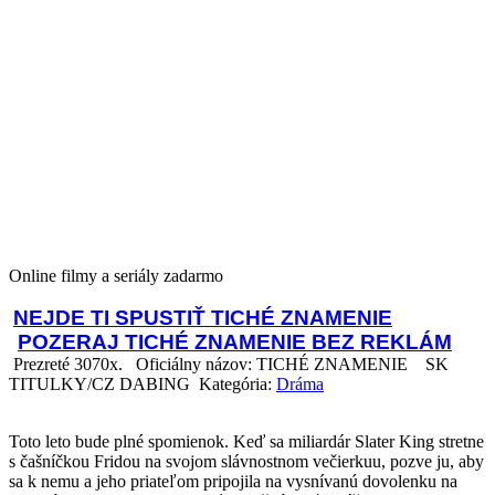
Online filmy a seriály zadarmo
NEJDE TI SPUSTIŤ TICHÉ ZNAMENIE
POZERAJ TICHÉ ZNAMENIE BEZ REKLÁM
Prezreté 3070x.
Oficiálny názov: TICHÉ ZNAMENIE
SK
TITULKY/CZ DABING Kategória:
Dráma
Toto leto bude plné spomienok. Keď sa miliardár Slater King stretne
s čašníčkou Fridou na svojom slávnostnom večierkuu, pozve ju, aby
sa k nemu a jeho priateľom pripojila na vysnívanú dovolenku na