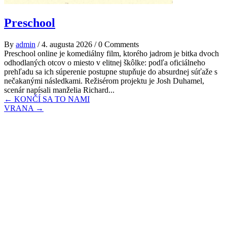
Preschool
By
admin
/
4. augusta 2026
/
0 Comments
Preschool online je komediálny film, ktorého jadrom je bitka dvoch
odhodlaných otcov o miesto v elitnej škôlke: podľa oficiálneho
prehľadu sa ich súperenie postupne stupňuje do absurdnej súťaže s
nečakanými následkami. Režisérom projektu je Josh Duhamel,
scenár napísali manželia Richard...
Post
←
KONČÍ SA TO NAMI
VRANA
→
navigation