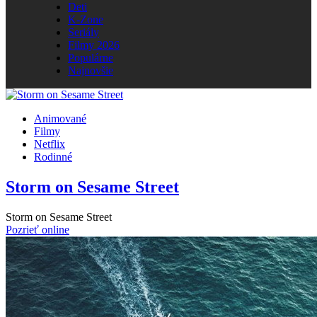
Deti
K-Zone
Seriály
Filmy 2026
Populárne
Najnovšie
Animované
Filmy
Netflix
Rodinné
Storm on Sesame Street
Storm on Sesame Street
Pozrieť online