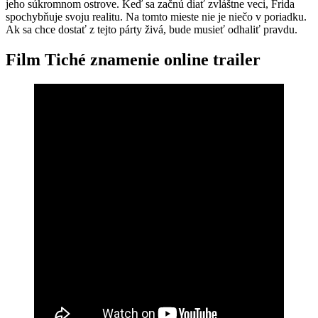
jeho súkromnom ostrove. Keď sa začnú diať zvláštne veci, Frida
spochybňuje svoju realitu. Na tomto mieste nie je niečo v poriadku.
Ak sa chce dostať z tejto párty živá, bude musieť odhaliť pravdu.
Film Tiché znamenie online trailer