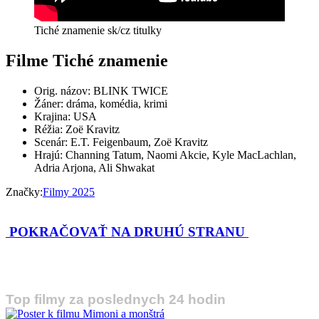
Tiché znamenie sk/cz titulky
Filme Tiché znamenie
Orig. názov: BLINK TWICE
Žáner: dráma, komédia, krimi
Krajina: USA
Réžia: Zoë Kravitz
Scenár: E.T. Feigenbaum, Zoë Kravitz
Hrajú: Channing Tatum, Naomi Akcie, Kyle MacLachlan,
Adria Arjona, Ali Shwakat
Značky:
Filmy 2025
POKRAČOVAŤ NA DRUHÚ STRANU
Top filmy za poslednych 24 hodin