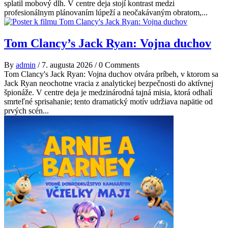
splatil mobový dlh. V centre deja stojí kontrast medzi
profesionálnym plánovaním lúpeží a neočakávaným obratom,...
Tom Clancy’s Jack Ryan: Vojna duchov
By
admin
/
7. augusta 2026
/
0 Comments
Tom Clancy's Jack Ryan: Vojna duchov otvára príbeh, v ktorom sa
Jack Ryan neochotne vracia z analytickej bezpečnosti do aktívnej
špionáže. V centre deja je medzinárodná tajná misia, ktorá odhalí
smrteľné sprisahanie; tento dramatický motív udržiava napätie od
prvých scén...