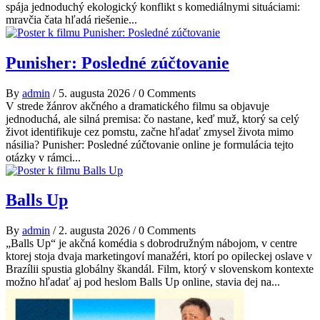
spája jednoduchý ekologický konflikt s komediálnymi situáciami:
mravčia čata hľadá riešenie...
Punisher: Posledné zúčtovanie
By
admin
/
5. augusta 2026
/
0 Comments
V strede žánrov akčného a dramatického filmu sa objavuje
jednoduchá, ale silná premisa: čo nastane, keď muž, ktorý sa celý
život identifikuje cez pomstu, začne hľadať zmysel života mimo
násilia? Punisher: Posledné zúčtovanie online je formulácia tejto
otázky v rámci...
Balls Up
By
admin
/
2. augusta 2026
/
0 Comments
„Balls Up“ je akčná komédia s dobrodružným nábojom, v centre
ktorej stoja dvaja marketingoví manažéri, ktorí po opileckej oslave v
Brazílii spustia globálny škandál. Film, ktorý v slovenskom kontexte
možno hľadať aj pod heslom Balls Up online, stavia dej na...