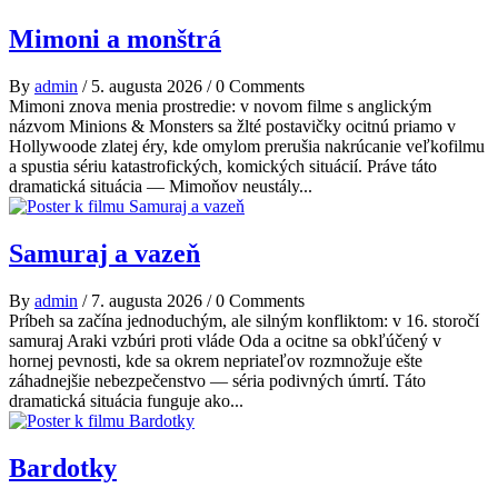
Mimoni a monštrá
By
admin
/
5. augusta 2026
/
0 Comments
Mimoni znova menia prostredie: v novom filme s anglickým
názvom Minions & Monsters sa žlté postavičky ocitnú priamo v
Hollywoode zlatej éry, kde omylom prerušia nakrúcanie veľkofilmu
a spustia sériu katastrofických, komických situácií. Práve táto
dramatická situácia — Mimoňov neustály...
Samuraj a vazeň
By
admin
/
7. augusta 2026
/
0 Comments
Príbeh sa začína jednoduchým, ale silným konfliktom: v 16. storočí
samuraj Araki vzbúri proti vláde Oda a ocitne sa obkľúčený v
hornej pevnosti, kde sa okrem nepriateľov rozmnožuje ešte
záhadnejšie nebezpečenstvo — séria podivných úmrtí. Táto
dramatická situácia funguje ako...
Bardotky