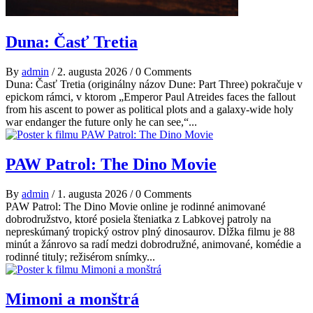
Duna: Časť Tretia
By
admin
/
2. augusta 2026
/
0 Comments
Duna: Časť Tretia (originálny názov Dune: Part Three) pokračuje v
epickom rámci, v ktorom „Emperor Paul Atreides faces the fallout
from his ascent to power as political plots and a galaxy-wide holy
war endanger the future only he can see,“...
PAW Patrol: The Dino Movie
By
admin
/
1. augusta 2026
/
0 Comments
PAW Patrol: The Dino Movie online je rodinné animované
dobrodružstvo, ktoré posiela šteniatka z Labkovej patroly na
nepreskúmaný tropický ostrov plný dinosaurov. Dĺžka filmu je 88
minút a žánrovo sa radí medzi dobrodružné, animované, komédie a
rodinné tituly; režisérom snímky...
Mimoni a monštrá