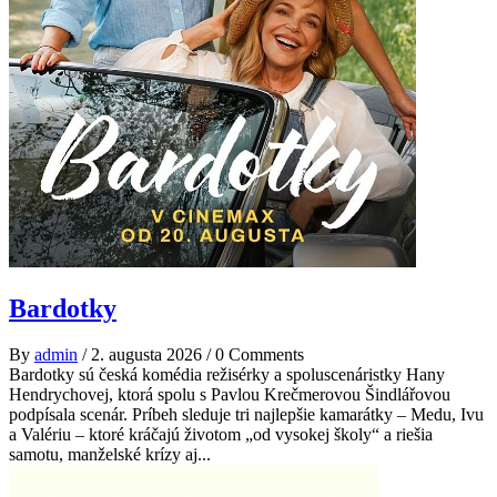
Bardotky
By
admin
/
2. augusta 2026
/
0 Comments
Bardotky sú česká komédia režisérky a spoluscenáristky Hany
Hendrychovej, ktorá spolu s Pavlou Krečmerovou Šindlářovou
podpísala scenár. Príbeh sleduje tri najlepšie kamarátky – Medu, Ivu
a Valériu – ktoré kráčajú životom „od vysokej školy“ a riešia
samotu, manželské krízy aj...