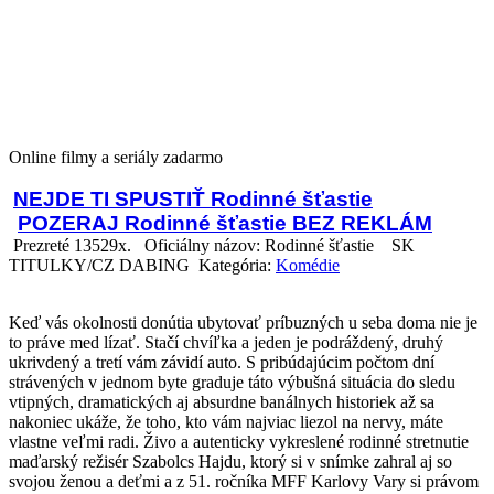
Online filmy a seriály zadarmo
NEJDE TI SPUSTIŤ Rodinné šťastie
POZERAJ Rodinné šťastie BEZ REKLÁM
Prezreté 13529x.
Oficiálny názov: Rodinné šťastie
SK
TITULKY/CZ DABING Kategória:
Komédie
Keď vás okolnosti donútia ubytovať príbuzných u seba doma nie je
to práve med lízať. Stačí chvíľka a jeden je podráždený, druhý
ukrivdený a tretí vám závidí auto. S pribúdajúcim počtom dní
strávených v jednom byte graduje táto výbušná situácia do sledu
vtipných, dramatických aj absurdne banálnych historiek až sa
nakoniec ukáže, že toho, kto vám najviac liezol na nervy, máte
vlastne veľmi radi. Živo a autenticky vykreslené rodinné stretnutie
maďarský režisér Szabolcs Hajdu, ktorý si v snímke zahral aj so
svojou ženou a deťmi a z 51. ročníka MFF Karlovy Vary si právom