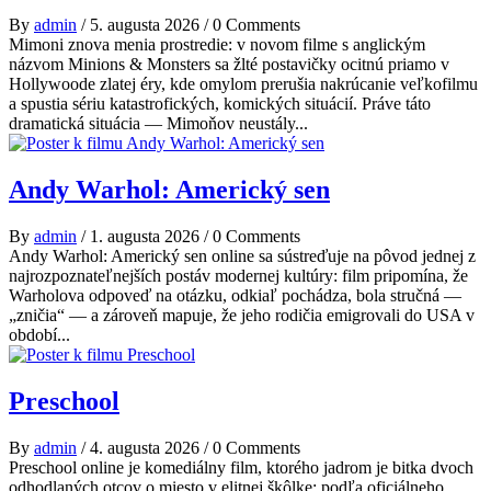
By
admin
/
5. augusta 2026
/
0 Comments
Mimoni znova menia prostredie: v novom filme s anglickým
názvom Minions & Monsters sa žlté postavičky ocitnú priamo v
Hollywoode zlatej éry, kde omylom prerušia nakrúcanie veľkofilmu
a spustia sériu katastrofických, komických situácií. Práve táto
dramatická situácia — Mimoňov neustály...
Andy Warhol: Americký sen
By
admin
/
1. augusta 2026
/
0 Comments
Andy Warhol: Americký sen online sa sústreďuje na pôvod jednej z
najrozpoznateľnejších postáv modernej kultúry: film pripomína, že
Warholova odpoveď na otázku, odkiaľ pochádza, bola stručná —
„zničia“ — a zároveň mapuje, že jeho rodičia emigrovali do USA v
období...
Preschool
By
admin
/
4. augusta 2026
/
0 Comments
Preschool online je komediálny film, ktorého jadrom je bitka dvoch
odhodlaných otcov o miesto v elitnej škôlke: podľa oficiálneho