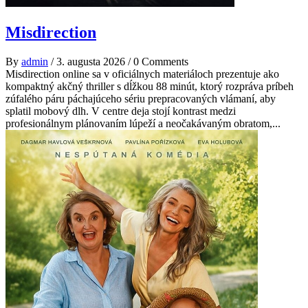
Misdirection
By
admin
/
3. augusta 2026
/
0 Comments
Misdirection online sa v oficiálnych materiáloch prezentuje ako
kompaktný akčný thriller s dĺžkou 88 minút, ktorý rozpráva príbeh
zúfalého páru páchajúceho sériu prepracovaných vlámaní, aby
splatil mobový dlh. V centre deja stojí kontrast medzi
profesionálnym plánovaním lúpeží a neočakávaným obratom,...