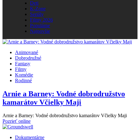
Deti
K-Zone
Seriály
Filmy 2026
Populárne
Najnovšie
Animované
Dobrodružné
Fantasy
Filmy
Komédie
Rodinné
Arnie a Barney: Vodné dobrodružstvo
kamarátov Včielky Maji
Arnie a Barney: Vodné dobrodružstvo kamarátov Včielky Maji
Pozrieť online
Dokumentárne