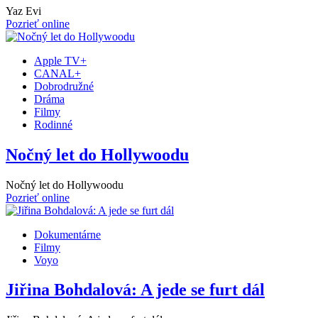
Yaz Evi
Pozrieť online
Apple TV+
CANAL+
Dobrodružné
Dráma
Filmy
Rodinné
Nočný let do Hollywoodu
Nočný let do Hollywoodu
Pozrieť online
Dokumentárne
Filmy
Voyo
Jiřina Bohdalová: A jede se furt dál