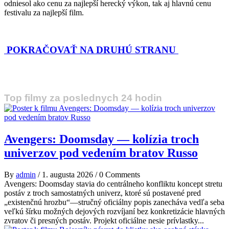
odniesol ako cenu za najlepší herecký výkon, tak aj hlavnú cenu
festivalu za najlepší film.
POKRAČOVAŤ NA DRUHÚ STRANU
Top filmy za poslednych 24 hodin
Avengers: Doomsday — kolízia troch
univerzov pod vedením bratov Russo
By
admin
/
1. augusta 2026
/
0 Comments
Avengers: Doomsday stavia do centrálneho konfliktu koncept stretu
postáv z troch samostatných univerz, ktoré sú postavené pred
„existenčnú hrozbu“—stručný oficiálny popis zanecháva vedľa seba
veľkú šírku možných dejových rozvíjaní bez konkretizácie hlavných
zvratov či presných postáv. Projekt oficiálne nesie prívlastky...