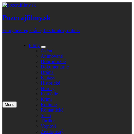
Skip
to
content
Pozerajfilmy.sk
Filmy bez registrácie, bez limitov, online.
Filmy
Expand
Akčné
submenu
Animované
Dobrodružné
Dokumentárne
Dráma
Fantasy
Historické
Horory
Komédie
Krimi
Rodinné
Menu
Open
Romantické
main
Sci-fi
menu
Thriller
Vojnové
Životopisný