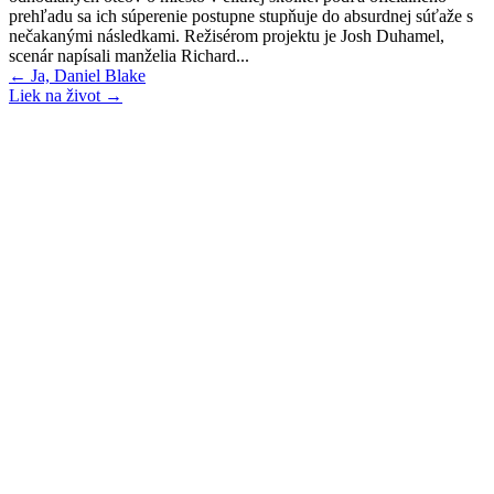
prehľadu sa ich súperenie postupne stupňuje do absurdnej súťaže s
nečakanými následkami. Režisérom projektu je Josh Duhamel,
scenár napísali manželia Richard...
Post
←
Ja, Daniel Blake
Liek na život
→
navigation