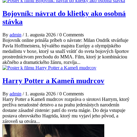
Bojovník: návrat do klietky ako osobná
stávka
By
admin
/
1. augusta 2026
/
0 Comments
Bojovník online prináša príbeh o návrate: Milan Ondrík stvárňuje
Pavla Hoffmeistera, bývalého majstra Európy a olympijského
medailistu v boxe, ktorý sa snaží vrátiť do sveta bojových športov
prostredníctvom prechodu do MMA. Film, ktorý je kombináciou
akčného a dramatického žánru, rozvíja...
Harry Potter a Kameň mudrcov
By
admin
/
1. augusta 2026
/
0 Comments
Harry Potter a Kameň mudrcov rozpráva o sirotovi Harrym, ktorý
prežíva neradostné detstvo a na prahu jedenástych narodenín
dostane zásadné zistenie: patrí do sveta mágie. Do deja vstupuje
postava obrovského Hagrida, ktorý mu vyjaví jeho pôvod, a
zároveň sa otvára...