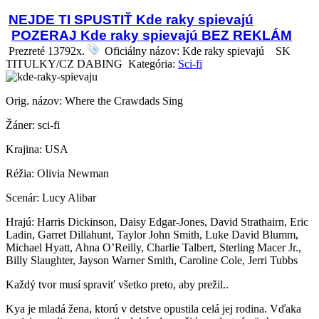
NEJDE TI SPUSTIŤ Kde raky spievajú
POZERAJ Kde raky spievajú BEZ REKLÁM
Prezreté 13792x.
Oficiálny názov: Kde raky spievajú
SK
TITULKY/CZ DABING Kategória:
Sci-fi
Orig. názov: Where the Crawdads Sing
Žáner: sci-fi
Krajina: USA
Réžia: Olivia Newman
Scenár: Lucy Alibar
Hrajú: Harris Dickinson, Daisy Edgar-Jones, David Strathairn, Eric
Ladin, Garret Dillahunt, Taylor John Smith, Luke David Blumm,
Michael Hyatt, Ahna O’Reilly, Charlie Talbert, Sterling Macer Jr.,
Billy Slaughter, Jayson Warner Smith, Caroline Cole, Jerri Tubbs
Každý tvor musí spraviť všetko preto, aby prežil..
Kya je mladá žena, ktorú v detstve opustila celá jej rodina. Vďaka