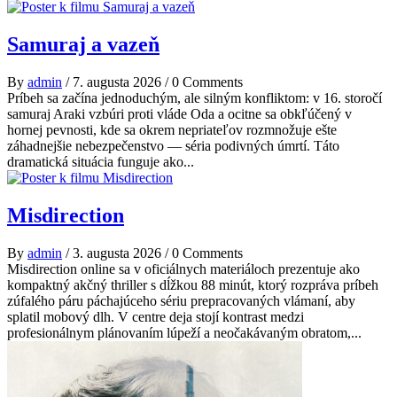
Samuraj a vazeň
By
admin
/
7. augusta 2026
/
0 Comments
Príbeh sa začína jednoduchým, ale silným konfliktom: v 16. storočí
samuraj Araki vzbúri proti vláde Oda a ocitne sa obkľúčený v
hornej pevnosti, kde sa okrem nepriateľov rozmnožuje ešte
záhadnejšie nebezpečenstvo — séria podivných úmrtí. Táto
dramatická situácia funguje ako...
Misdirection
By
admin
/
3. augusta 2026
/
0 Comments
Misdirection online sa v oficiálnych materiáloch prezentuje ako
kompaktný akčný thriller s dĺžkou 88 minút, ktorý rozpráva príbeh
zúfalého páru páchajúceho sériu prepracovaných vlámaní, aby
splatil mobový dlh. V centre deja stojí kontrast medzi
profesionálnym plánovaním lúpeží a neočakávaným obratom,...