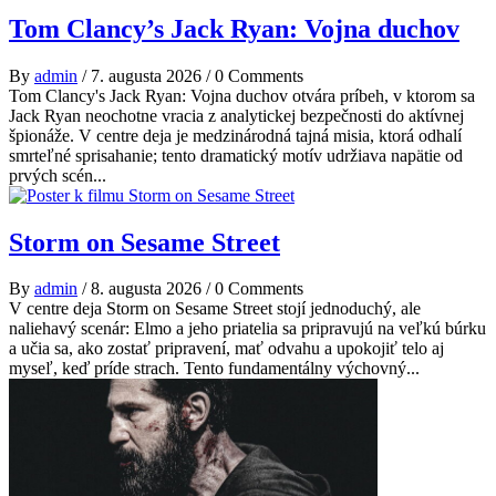
Tom Clancy’s Jack Ryan: Vojna duchov
By
admin
/
7. augusta 2026
/
0 Comments
Tom Clancy's Jack Ryan: Vojna duchov otvára príbeh, v ktorom sa
Jack Ryan neochotne vracia z analytickej bezpečnosti do aktívnej
špionáže. V centre deja je medzinárodná tajná misia, ktorá odhalí
smrteľné sprisahanie; tento dramatický motív udržiava napätie od
prvých scén...
Storm on Sesame Street
By
admin
/
8. augusta 2026
/
0 Comments
V centre deja Storm on Sesame Street stojí jednoduchý, ale
naliehavý scenár: Elmo a jeho priatelia sa pripravujú na veľkú búrku
a učia sa, ako zostať pripravení, mať odvahu a upokojiť telo aj
myseľ, keď príde strach. Tento fundamentálny výchovný...