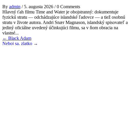
By
admin
/
5. augusta 2026
/
0 Comments
Hlavný ťah filmu Time and Water je obojstranný: dokumentuje
fyzickú stratu — odchádzajúce islandské ľadovce — a tiež osobnú
stratu v živote autora. Andri Snær Magnason, islandský spisovateľ a
jediný oficiálne uvedený účinkujúci filmu, sa v ňom obracia na
vlastné...
Post
←
Black Adam
Neboj sa, zlatko
→
navigation