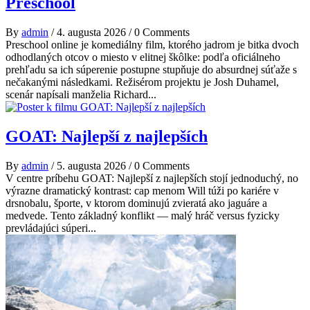
Preschool
By
admin
/
4. augusta 2026
/
0 Comments
Preschool online je komediálny film, ktorého jadrom je bitka dvoch
odhodlaných otcov o miesto v elitnej škôlke: podľa oficiálneho
prehľadu sa ich súperenie postupne stupňuje do absurdnej súťaže s
nečakanými následkami. Režisérom projektu je Josh Duhamel,
scenár napísali manželia Richard...
GOAT: Najlepší z najlepších
By
admin
/
5. augusta 2026
/
0 Comments
V centre príbehu GOAT: Najlepší z najlepších stojí jednoduchý, no
výrazne dramatický kontrast: cap menom Will túži po kariére v
drsnobalu, športe, v ktorom dominujú zvieratá ako jaguáre a
medvede. Tento základný konflikt — malý hráč versus fyzicky
prevládajúci súperi...