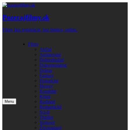
Skip
to
content
Pozerajfilmy.sk
Filmy bez registrácie, bez limitov, online.
Filmy
Akčné
Animované
Dobrodružné
Dokumentárne
Dráma
Fantasy
Historické
Horory
Komédie
Krimi
Rodinné
Menu
Romantické
Sci-fi
Thriller
Vojnové
Životopisný