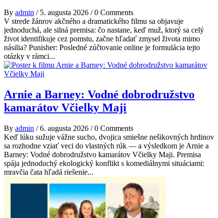
By
admin
/
5. augusta 2026
/
0 Comments
V strede žánrov akčného a dramatického filmu sa objavuje
jednoduchá, ale silná premisa: čo nastane, keď muž, ktorý sa celý
život identifikuje cez pomstu, začne hľadať zmysel života mimo
násilia? Punisher: Posledné zúčtovanie online je formulácia tejto
otázky v rámci...
Arnie a Barney: Vodné dobrodružstvo
kamarátov Včielky Maji
By
admin
/
6. augusta 2026
/
0 Comments
Keď lúku sužuje vážne sucho, dvojica smiešne nešikovných hrdinov
sa rozhodne vziať veci do vlastných rúk — a výsledkom je Arnie a
Barney: Vodné dobrodružstvo kamarátov Včielky Maji. Premisa
spája jednoduchý ekologický konflikt s komediálnymi situáciami:
mravčia čata hľadá riešenie...