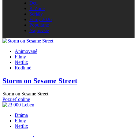
Deti
K-Zone
Seriály
Filmy 2026
Populárne
Najnovšie
Animované
Filmy
Netflix
Rodinné
Storm on Sesame Street
Storm on Sesame Street
Pozrieť online
Dráma
Filmy
Netflix