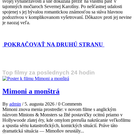
svojej vynaliezavosti a sile dokázala prežiť na vlastnú päsť v
tajomných močiaroch Severnej Karolíny. Po nešťastnej udalosti
spojenej s jej bývalou romantickou známosťou sa stáva hlavnou
podozrivou v komplikovanom vyšetrovaní. Dôkazov proti jej nevine
je naozaj veľa.
POKRAČOVAŤ NA DRUHÚ STRANU
Top filmy za poslednych 24 hodin
Mimoni a monštrá
By
admin
/
5. augusta 2026
/
0 Comments
Mimoni znova menia prostredie: v novom filme s anglickým
názvom Minions & Monsters sa žlté postavičky ocitnú priamo v
Hollywoode zlatej éry, kde omylom prerušia nakrúcanie veľkofilmu
a spustia sériu katastrofických, komických situácií. Práve táto
dramatická situácia — Mimoňov neustály...