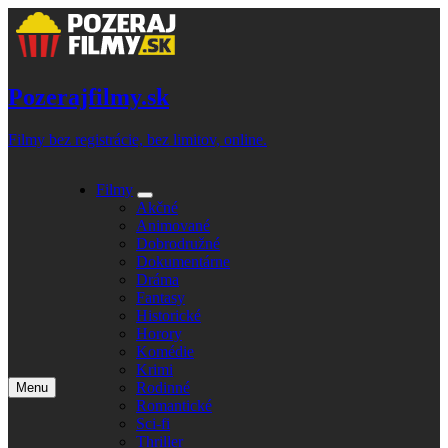
Skip
to
content
Pozerajfilmy.sk
Filmy bez registrácie, bez limitov, online.
Filmy
Expand
Akčné
submenu
Animované
Dobrodružné
Dokumentárne
Dráma
Fantasy
Historické
Horory
Komédie
Krimi
Rodinné
Menu
Open
Romantické
main
Sci-fi
menu
Thriller