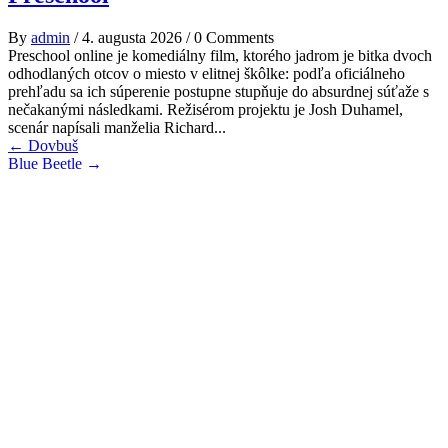
By
admin
/
4. augusta 2026
/
0 Comments
Preschool online je komediálny film, ktorého jadrom je bitka dvoch
odhodlaných otcov o miesto v elitnej škôlke: podľa oficiálneho
prehľadu sa ich súperenie postupne stupňuje do absurdnej súťaže s
nečakanými následkami. Režisérom projektu je Josh Duhamel,
scenár napísali manželia Richard...
Post
←
Dovbuš
Blue Beetle
→
navigation