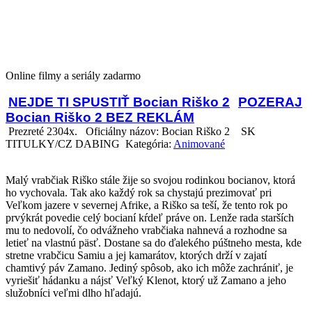
Online filmy a seriály zadarmo
NEJDE TI SPUSTIŤ Bocian Riško 2
POZERAJ
Bocian Riško 2 BEZ REKLÁM
Prezreté 2304x.
Oficiálny názov: Bocian Riško 2
SK
TITULKY/CZ DABING Kategória:
Animované
Malý vrabčiak Riško stále žije so svojou rodinkou bocianov, ktorá
ho vychovala. Tak ako každý rok sa chystajú prezimovať pri
Veľkom jazere v severnej Afrike, a Riško sa teší, že tento rok po
prvýkrát povedie celý bocianí kŕdeľ práve on. Lenže rada starších
mu to nedovolí, čo odvážneho vrabčiaka nahnevá a rozhodne sa
letieť na vlastnú päsť. Dostane sa do ďalekého púštneho mesta, kde
stretne vrabčicu Samiu a jej kamarátov, ktorých drží v zajatí
chamtivý páv Zamano. Jediný spôsob, ako ich môže zachrániť, je
vyriešiť hádanku a nájsť Veľký Klenot, ktorý už Zamano a jeho
služobníci veľmi dlho hľadajú.