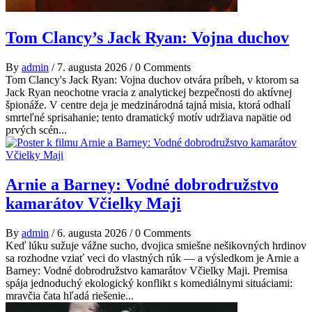
Tom Clancy’s Jack Ryan: Vojna duchov
By
admin
/
7. augusta 2026
/
0 Comments
Tom Clancy's Jack Ryan: Vojna duchov otvára príbeh, v ktorom sa
Jack Ryan neochotne vracia z analytickej bezpečnosti do aktívnej
špionáže. V centre deja je medzinárodná tajná misia, ktorá odhalí
smrteľné sprisahanie; tento dramatický motív udržiava napätie od
prvých scén...
Arnie a Barney: Vodné dobrodružstvo
kamarátov Včielky Maji
By
admin
/
6. augusta 2026
/
0 Comments
Keď lúku sužuje vážne sucho, dvojica smiešne nešikovných hrdinov
sa rozhodne vziať veci do vlastných rúk — a výsledkom je Arnie a
Barney: Vodné dobrodružstvo kamarátov Včielky Maji. Premisa
spája jednoduchý ekologický konflikt s komediálnymi situáciami:
mravčia čata hľadá riešenie...