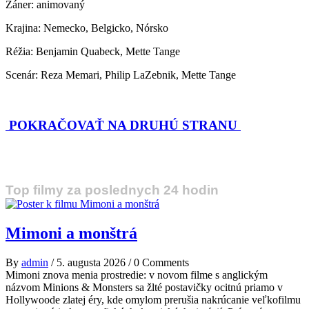
Žáner: animovaný
Krajina: Nemecko, Belgicko, Nórsko
Réžia: Benjamin Quabeck, Mette Tange
Scenár: Reza Memari, Philip LaZebnik, Mette Tange
POKRAČOVAŤ NA DRUHÚ STRANU
Top filmy za poslednych 24 hodin
Mimoni a monštrá
By
admin
/
5. augusta 2026
/
0 Comments
Mimoni znova menia prostredie: v novom filme s anglickým
názvom Minions & Monsters sa žlté postavičky ocitnú priamo v
Hollywoode zlatej éry, kde omylom prerušia nakrúcanie veľkofilmu