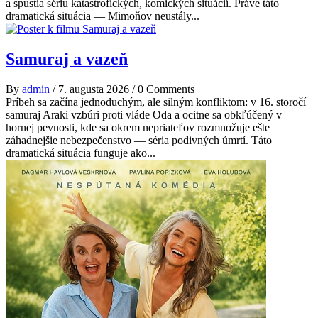
a spustia sériu katastrofických, komických situácií. Práve táto
dramatická situácia — Mimoňov neustály...
Samuraj a vazeň
By
admin
/
7. augusta 2026
/
0 Comments
Príbeh sa začína jednoduchým, ale silným konfliktom: v 16. storočí
samuraj Araki vzbúri proti vláde Oda a ocitne sa obkľúčený v
hornej pevnosti, kde sa okrem nepriateľov rozmnožuje ešte
záhadnejšie nebezpečenstvo — séria podivných úmrtí. Táto
dramatická situácia funguje ako...