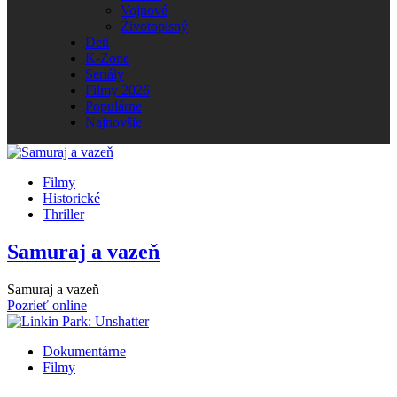
Vojnové
Životopisný
Deti
K-Zone
Seriály
Filmy 2026
Populárne
Najnovšie
Filmy
Historické
Thriller
Samuraj a vazeň
Samuraj a vazeň
Pozrieť online
Dokumentárne
Filmy