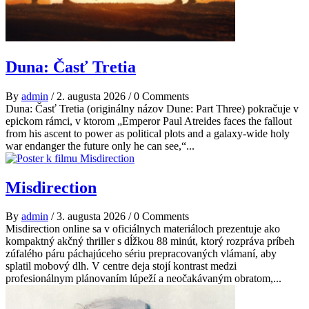
Duna: Časť Tretia
By
admin
/
2. augusta 2026
/
0 Comments
Duna: Časť Tretia (originálny názov Dune: Part Three) pokračuje v
epickom rámci, v ktorom „Emperor Paul Atreides faces the fallout
from his ascent to power as political plots and a galaxy-wide holy
war endanger the future only he can see,“...
Misdirection
By
admin
/
3. augusta 2026
/
0 Comments
Misdirection online sa v oficiálnych materiáloch prezentuje ako
kompaktný akčný thriller s dĺžkou 88 minút, ktorý rozpráva príbeh
zúfalého páru páchajúceho sériu prepracovaných vlámaní, aby
splatil mobový dlh. V centre deja stojí kontrast medzi
profesionálnym plánovaním lúpeží a neočakávaným obratom,...