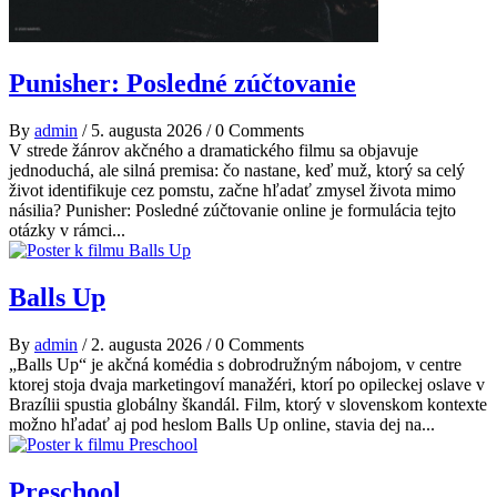
Punisher: Posledné zúčtovanie
By
admin
/
5. augusta 2026
/
0 Comments
V strede žánrov akčného a dramatického filmu sa objavuje
jednoduchá, ale silná premisa: čo nastane, keď muž, ktorý sa celý
život identifikuje cez pomstu, začne hľadať zmysel života mimo
násilia? Punisher: Posledné zúčtovanie online je formulácia tejto
otázky v rámci...
Balls Up
By
admin
/
2. augusta 2026
/
0 Comments
„Balls Up“ je akčná komédia s dobrodružným nábojom, v centre
ktorej stoja dvaja marketingoví manažéri, ktorí po opileckej oslave v
Brazílii spustia globálny škandál. Film, ktorý v slovenskom kontexte
možno hľadať aj pod heslom Balls Up online, stavia dej na...
Preschool