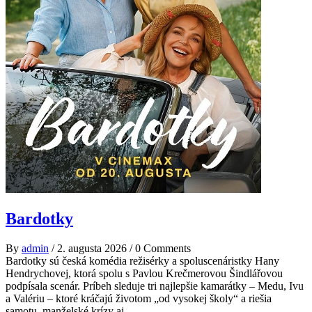
Bardotky
By
admin
/
2. augusta 2026
/
0 Comments
Bardotky sú česká komédia režisérky a spoluscenáristky Hany
Hendrychovej, ktorá spolu s Pavlou Krečmerovou Šindlářovou
podpísala scenár. Príbeh sleduje tri najlepšie kamarátky – Medu, Ivu
a Valériu – ktoré kráčajú životom „od vysokej školy“ a riešia
samotu, manželské krízy aj...