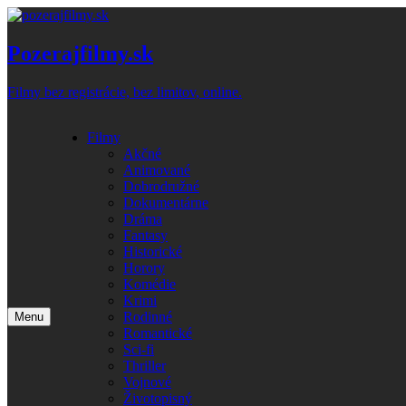
Skip
to
content
Pozerajfilmy.sk
Filmy bez registrácie, bez limitov, online.
Filmy
Akčné
Animované
Dobrodružné
Dokumentárne
Dráma
Fantasy
Historické
Horory
Komédie
Krimi
Rodinné
Menu
Romantické
Sci-fi
Thriller
Vojnové
Životopisný