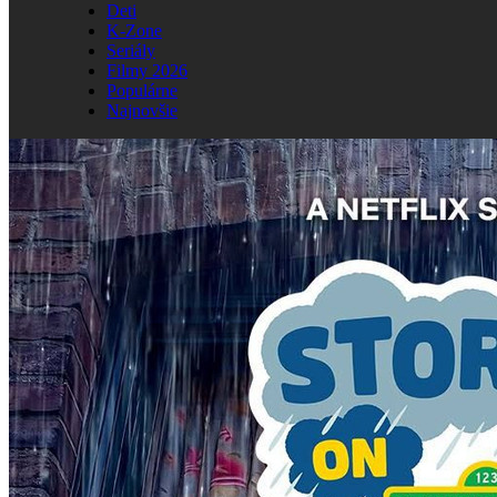
Deti
K-Zone
Seriály
Filmy 2026
Populárne
Najnovšie