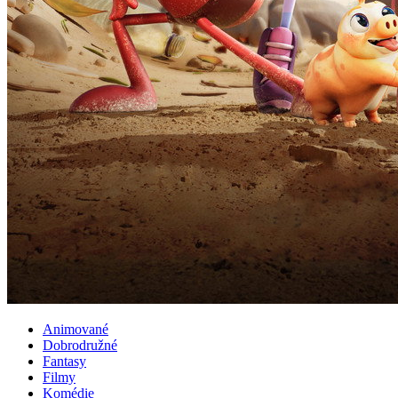
Animované
Dobrodružné
Fantasy
Filmy
Komédie