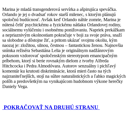
Marina je mladá transgenderová servírka a ašpirujúca speváčka.
Orlando je jej o dvadsať rokov starší milenec, s ktorým plánujú
spoločnú budúcnosť. Avšak keď Orlando náhle zomrie, Marina je
nútená čeliť psychickému a fyzickému nátlaku Orlandovej rodiny,
sociálnemu vylúčeniu i osobnému ponižovaniu. Napriek prekážkam
a nepriaznivým okolnostiam pokračuje v boji za svoje práva, snaží
sa slobodne a dôstojne žiť, a pritom ukázať svojmu okoliu, kým
naozaj je: zložitou, silnou, čestnou – fantastickou ženou. Najnovšia
snímka režiséra Sebastiána Lelia je originálnym nadžánrovým
pokusom vzdorovať spoločenským stereotypom emancipačným
príbehom, ktorý si berie rovnakým dielom z tvorby Alfreda
Hitchcocka i Pedra Almodóvara. Autorov senzuálny i pichľavý
komentár ku krutosti diskriminácie, ktorá mieri často na tých
najzraniteľnejších, stojí na súhre naturalistických a ľahko magických
polôh a predovšetkým na vynikajúcom hudobnom výkone herečky
Daniely Vega.
POKRAČOVAŤ NA DRUHÚ STRANU