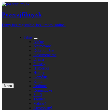
Skip
to
content
Pozerajfilmy.sk
Filmy bez registrácie, bez limitov, online.
Filmy
Expand
Akčné
submenu
Animované
Dobrodružné
Dokumentárne
Dráma
Fantasy
Historické
Horory
Komédie
Krimi
Rodinné
Menu
Open
Romantické
main
Sci-fi
menu
Thriller
Vojnové
Životopisný