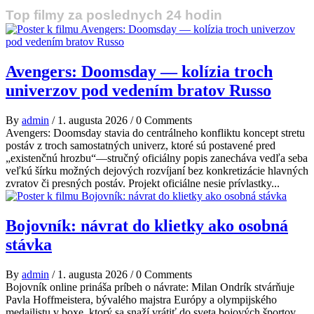
Top filmy za poslednych 24 hodin
Avengers: Doomsday — kolízia troch
univerzov pod vedením bratov Russo
By
admin
/
1. augusta 2026
/
0 Comments
Avengers: Doomsday stavia do centrálneho konfliktu koncept stretu
postáv z troch samostatných univerz, ktoré sú postavené pred
„existenčnú hrozbu“—stručný oficiálny popis zanecháva vedľa seba
veľkú šírku možných dejových rozvíjaní bez konkretizácie hlavných
zvratov či presných postáv. Projekt oficiálne nesie prívlastky...
Bojovník: návrat do klietky ako osobná
stávka
By
admin
/
1. augusta 2026
/
0 Comments
Bojovník online prináša príbeh o návrate: Milan Ondrík stvárňuje
Pavla Hoffmeistera, bývalého majstra Európy a olympijského
medailistu v boxe, ktorý sa snaží vrátiť do sveta bojových športov