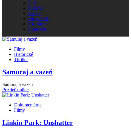
Deti
K-Zone
Seriály
Filmy 2026
Populárne
Najnovšie
Filmy
Historické
Thriller
Samuraj a vazeň
Samuraj a vazeň
Pozrieť online
Dokumentárne
Filmy
Linkin Park: Unshatter