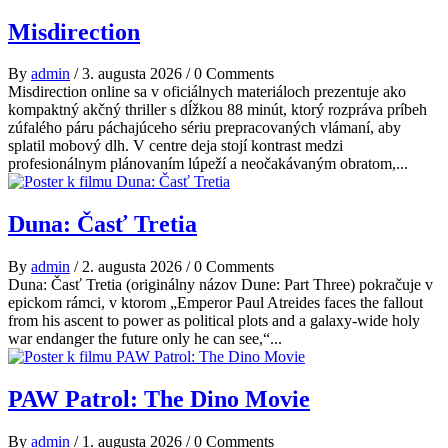
Misdirection
By
admin
/
3. augusta 2026
/
0 Comments
Misdirection online sa v oficiálnych materiáloch prezentuje ako
kompaktný akčný thriller s dĺžkou 88 minút, ktorý rozpráva príbeh
zúfalého páru páchajúceho sériu prepracovaných vlámaní, aby
splatil mobový dlh. V centre deja stojí kontrast medzi
profesionálnym plánovaním lúpeží a neočakávaným obratom,...
Duna: Časť Tretia
By
admin
/
2. augusta 2026
/
0 Comments
Duna: Časť Tretia (originálny názov Dune: Part Three) pokračuje v
epickom rámci, v ktorom „Emperor Paul Atreides faces the fallout
from his ascent to power as political plots and a galaxy-wide holy
war endanger the future only he can see,“...
PAW Patrol: The Dino Movie
By
admin
/
1. augusta 2026
/
0 Comments