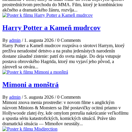
prostredníctvom prechodu do MMA. Film, ktorý je kombináciou
akčného a dramatického žánru, rozvíja...
Harry Potter a Kameň mudrcov
By
admin
/
1. augusta 2026
/
0 Comments
Harry Potter a Kameň mudrcov rozpráva o sirotovi Harrym, ktorý
prežíva neradostné detstvo a na prahu jedenástych narodenín
dostane zásadné zistenie: patrí do sveta mágie. Do deja vstupuje
postava obrovského Hagrida, ktorý mu vyjaví jeho pôvod, a
zároveň sa otvára...
Mimoni a monštrá
By
admin
/
5. augusta 2026
/
0 Comments
Mimoni znova menia prostredie: v novom filme s anglickým
názvom Minions & Monsters sa žlté postavičky ocitnú priamo v
Hollywoode zlatej éry, kde omylom prerušia nakrúcanie veľkofilmu
a spustia sériu katastrofických, komických situácií. Práve táto
dramatická situácia — Mimoňov neustály...