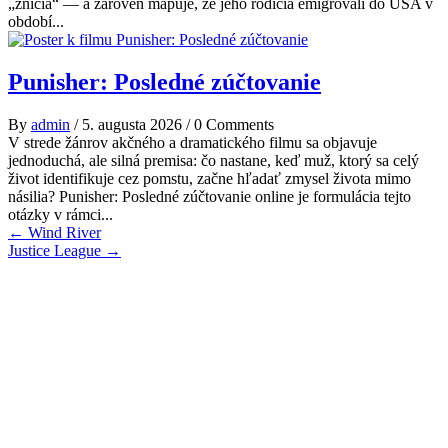
„zničia“ — a zároveň mapuje, že jeho rodičia emigrovali do USA v
období...
Punisher: Posledné zúčtovanie
By
admin
/
5. augusta 2026
/
0 Comments
V strede žánrov akčného a dramatického filmu sa objavuje
jednoduchá, ale silná premisa: čo nastane, keď muž, ktorý sa celý
život identifikuje cez pomstu, začne hľadať zmysel života mimo
násilia? Punisher: Posledné zúčtovanie online je formulácia tejto
otázky v rámci...
Post
←
Wind River
Justice League
→
navigation