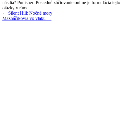
násilia? Punisher: Posledné zúčtovanie online je formulácia tejto
otázky v rámci...
Post
←
Silent Hill: Nočné mory
Maznáčikovia vo vlaku
→
navigation