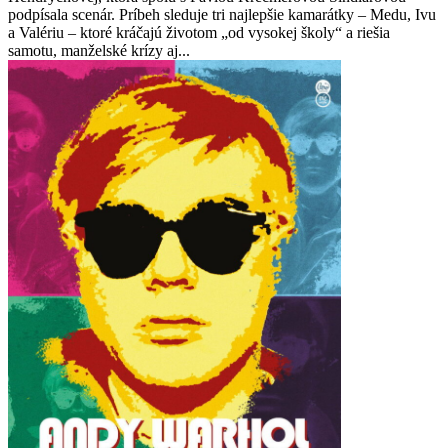
podpísala scenár. Príbeh sleduje tri najlepšie kamarátky – Medu, Ivu
a Valériu – ktoré kráčajú životom „od vysokej školy“ a riešia
samotu, manželské krízy aj...