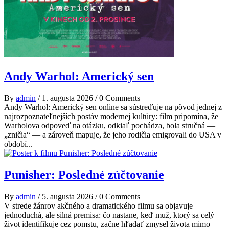
Andy Warhol: Americký sen
By
admin
/
1. augusta 2026
/
0 Comments
Andy Warhol: Americký sen online sa sústreďuje na pôvod jednej z
najrozpoznateľnejších postáv modernej kultúry: film pripomína, že
Warholova odpoveď na otázku, odkiaľ pochádza, bola stručná —
„zničia“ — a zároveň mapuje, že jeho rodičia emigrovali do USA v
období...
Punisher: Posledné zúčtovanie
By
admin
/
5. augusta 2026
/
0 Comments
V strede žánrov akčného a dramatického filmu sa objavuje
jednoduchá, ale silná premisa: čo nastane, keď muž, ktorý sa celý
život identifikuje cez pomstu, začne hľadať zmysel života mimo