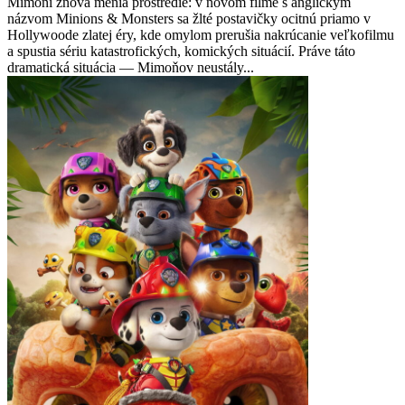
Mimoni znova menia prostredie: v novom filme s anglickým
názvom Minions & Monsters sa žlté postavičky ocitnú priamo v
Hollywoode zlatej éry, kde omylom prerušia nakrúcanie veľkofilmu
a spustia sériu katastrofických, komických situácií. Práve táto
dramatická situácia — Mimoňov neustály...