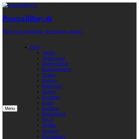
Skip
to
content
Pozerajfilmy.sk
Filmy bez registrácie, bez limitov, online.
Filmy
Akčné
Animované
Dobrodružné
Dokumentárne
Dráma
Fantasy
Historické
Horory
Komédie
Krimi
Rodinné
Menu
Romantické
Sci-fi
Thriller
Vojnové
Životopisný