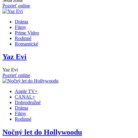
Šedá zóna
Pozrieť online
Dráma
Filmy
Prime Video
Rodinné
Romantické
Yaz Evi
Yaz Evi
Pozrieť online
Apple TV+
CANAL+
Dobrodružné
Dráma
Filmy
Rodinné
Nočný let do Hollywoodu