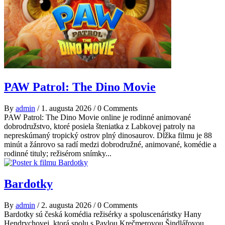
PAW Patrol: The Dino Movie
By
admin
/
1. augusta 2026
/
0 Comments
PAW Patrol: The Dino Movie online je rodinné animované
dobrodružstvo, ktoré posiela šteniatka z Labkovej patroly na
nepreskúmaný tropický ostrov plný dinosaurov. Dĺžka filmu je 88
minút a žánrovo sa radí medzi dobrodružné, animované, komédie a
rodinné tituly; režisérom snímky...
Bardotky
By
admin
/
2. augusta 2026
/
0 Comments
Bardotky sú česká komédia režisérky a spoluscenáristky Hany
Hendrychovej, ktorá spolu s Pavlou Krečmerovou Šindlářovou