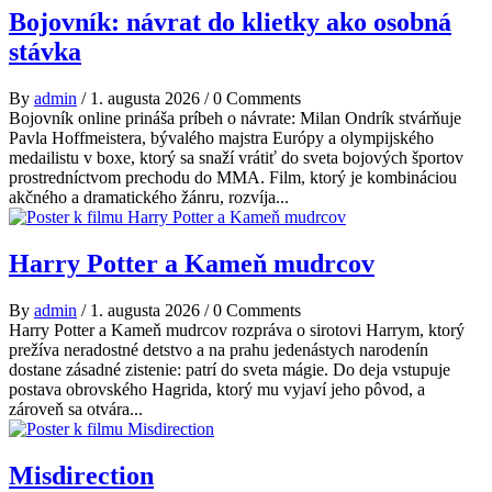
Bojovník: návrat do klietky ako osobná
stávka
By
admin
/
1. augusta 2026
/
0 Comments
Bojovník online prináša príbeh o návrate: Milan Ondrík stvárňuje
Pavla Hoffmeistera, bývalého majstra Európy a olympijského
medailistu v boxe, ktorý sa snaží vrátiť do sveta bojových športov
prostredníctvom prechodu do MMA. Film, ktorý je kombináciou
akčného a dramatického žánru, rozvíja...
Harry Potter a Kameň mudrcov
By
admin
/
1. augusta 2026
/
0 Comments
Harry Potter a Kameň mudrcov rozpráva o sirotovi Harrym, ktorý
prežíva neradostné detstvo a na prahu jedenástych narodenín
dostane zásadné zistenie: patrí do sveta mágie. Do deja vstupuje
postava obrovského Hagrida, ktorý mu vyjaví jeho pôvod, a
zároveň sa otvára...
Misdirection