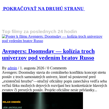
POKRAČOVAŤ NA DRUHÚ STRANU
Top filmy za poslednych 24 hodin
Avengers: Doomsday — kolízia troch
univerzov pod vedením bratov Russo
By
admin
/
1. augusta 2026
/
0 Comments
Avengers: Doomsday stavia do centrálneho konfliktu koncept stretu
postáv z troch samostatných univerz, ktoré sú postavené pred
„existenčnú hrozbu“—stručný oficiálny popis zanecháva vedľa seba
veľkú šírku možných dejových rozvíjaní bez konkretizácie hlavných
zvratov či presných postáv. Projekt oficiálne nesie prívlastky...