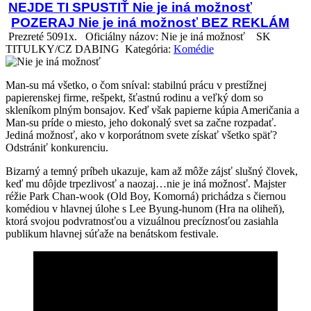
NEJDE TI SPUSTIŤ Nie je iná možnosť
POZERAJ Nie je iná možnosť BEZ REKLÁM
Prezreté 5091x.
Oficiálny názov: Nie je iná možnosť
SK
TITULKY/CZ DABING Kategória:
Komédie
Man-su má všetko, o čom sníval: stabilnú prácu v prestížnej
papierenskej firme, rešpekt, šťastnú rodinu a veľký dom so
skleníkom plným bonsajov. Keď však papierne kúpia Američania a
Man-su príde o miesto, jeho dokonalý svet sa začne rozpadať.
Jediná možnosť, ako v korporátnom svete získať všetko späť?
Odstrániť konkurenciu.
Bizarný a temný príbeh ukazuje, kam až môže zájsť slušný človek,
keď mu dôjde trpezlivosť a naozaj…nie je iná možnosť. Majster
réžie Park Chan-wook (Old Boy, Komorná) prichádza s čiernou
komédiou v hlavnej úlohe s Lee Byung-hunom (Hra na oliheň),
ktorá svojou podvratnosťou a vizuálnou precíznosťou zasiahla
publikum hlavnej súťaže na benátskom festivale.