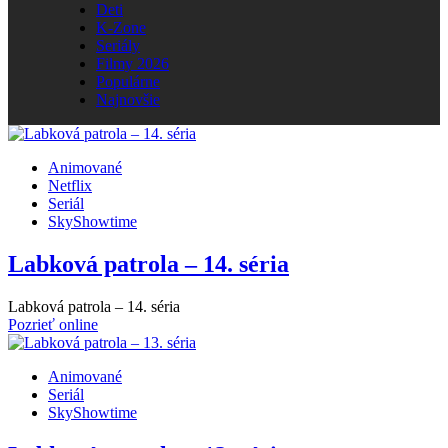
Deti
K-Zone
Seriály
Filmy 2026
Populárne
Najnovšie
Animované
Netflix
Seriál
SkyShowtime
Labková patrola – 14. séria
Labková patrola – 14. séria
Pozrieť online
Animované
Seriál
SkyShowtime